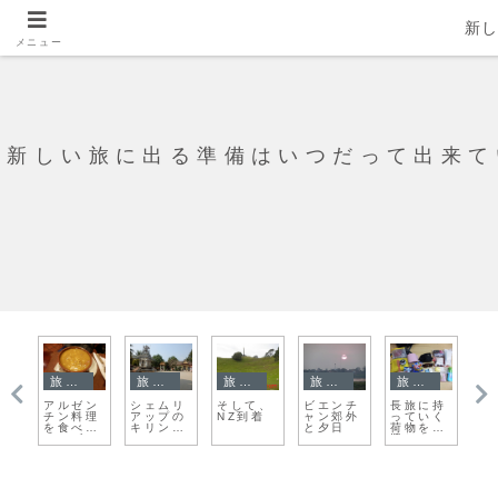
新
メニュー
新しい旅に出る準備はいつだって出来て
旅日記
ボリビア
旅日記
旅日記
旅日記
持
いきなり
【南米
マカオで
銅鑼湾は
ブダペス
ル
く
敵に思え
旅】ボリ
も人骨を
インスタ
ト最終
バ
厳
てきた…
ビア ラ
巡る旅
映えの
日。ひと
ナ
ＶＳイン
パスの街
街？
り楽し
ー
ドビザ
まとめ
い、ハン
に
ガリアン
う
のおばあ
ちゃま達
との時