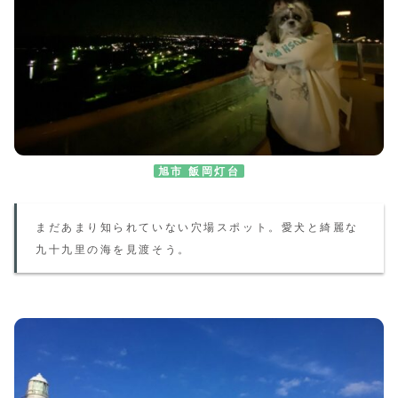
旭市 飯岡灯台
まだあまり知られていない穴場スポット。愛犬と綺麗な
九十九里の
海を
見渡そう
。