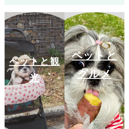
ペットと
ペットと観
グルメ
光