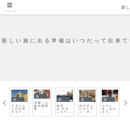
新
メニュー
新しい旅に出る準備はいつだって出来て
旅日記
旅日記
旅日記
旅日記
旅日記
タ
沖縄一人
旅出発前
ス
留学
めげずに
ただい
これがブ
安く
夜
常
は”引き
レストラ
ま。おか
ダペスト
味し
ち
こもり厳
ン・ポラ
えり。
の日常。
タイ
歩
禁”
コウスキ
台で
に再トラ
られ
イ！
イフ
ド 