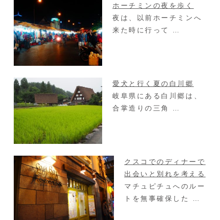
ホーチミンの夜を歩く
夜は、以前ホーチミンへ
来た時に行って …
愛犬と行く夏の白川郷
岐阜県にある白川郷は、
合掌造りの三角 …
クスコでのディナーで
出会いと別れを考える
マチュピチュへのルー
トを無事確保した …