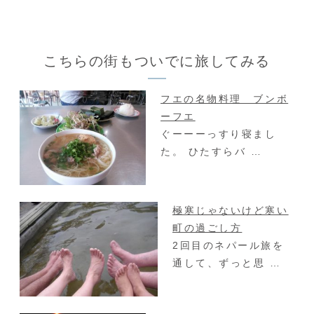
こちらの街もついでに旅してみる
フエの名物料理 ブンボ
ーフエ
ぐーーーっすり寝まし
た。 ひたすらバ …
極寒じゃないけど寒い
町の過ごし方
2回目のネパール旅を
通して、ずっと思 …