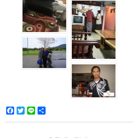
F
T
L
共
a
w
i
有
c
i
n
e
t
e