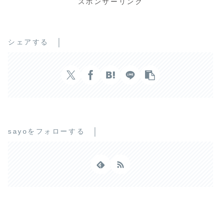
スポンサーリンク
b
t
o
e
o
r
シェアする
k
sayoをフォローする