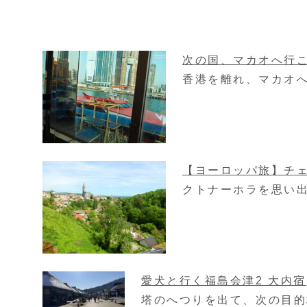
次の国、マカオへ行
香港を離れ、マカオへ
【ヨーロッパ旅】チェ
クトナーホラを思い出
愛犬と行く福島会津2 大内宿
塔のへつりを出て、次の目的