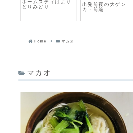
ホームスティはより
チャー
出発前夜の大ゲン
どりみどり
もの人
カ・前編
Home
マカオ
マカオ