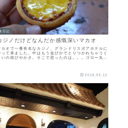
旅日記
カジノだけどなんだか感慨深いマカオ
マカオで一番有名なカジノ、グランドリスボアホテルに
やって来ました。中はもう金ぴかでとりつかれちゃうく
らいの煌びやかさ。そこで思ったのは。。。ゴロー丸一
押しのエッグタルトも！？
2018.05.11