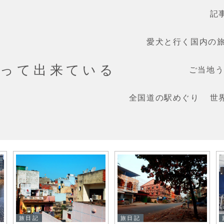
記
愛犬と行く国内の
だって出来ている
ご当地うま
全国道の駅めぐり
世
旅日記
旅日記