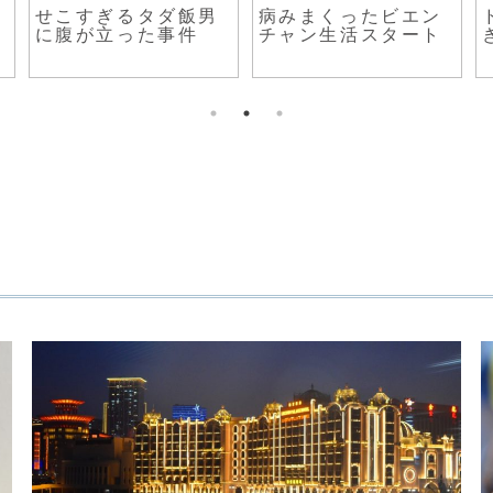
せこすぎるタダ飯男
病みまくったビエン
に腹が立った事件
チャン生活スタート