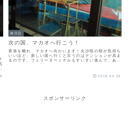
旅日記
次の国、マカオへ行こう！
香港を離れ、マカオへ向かいます！尖沙咀の朝が気持ち
いいほど、新しい国へ行くと言うのはテンションが高ま
す
るのです。フェリーターミナルもすいすい進んで、あっ
気
という間に船の中。束の間の船旅です。
26
2018.04.25
スポンサーリンク