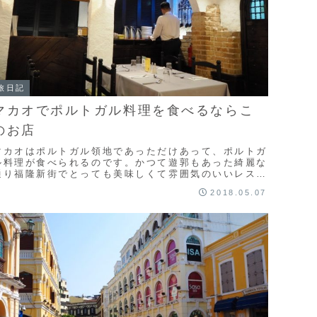
旅日記
マカオでポルトガル料理を食べるならこ
のお店
マカオはポルトガル領地であっただけあって、ポルトガ
ル料理が食べられるのです。かつて遊郭もあった綺麗な
通り福隆新街でとっても美味しくて雰囲気のいいレスト
ランがありました。
2018.05.07