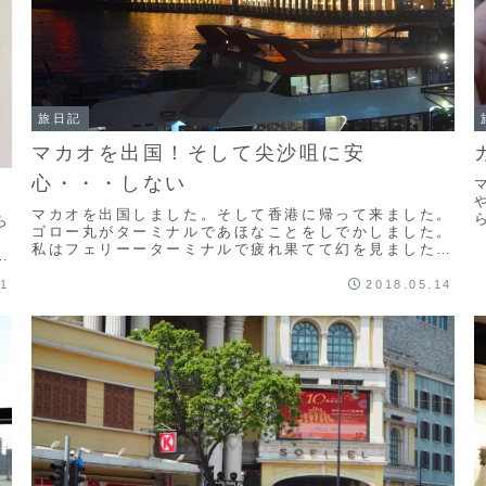
旅日記
マカオを出国！そして尖沙咀に安
心・・・しない
マカオを出国しました。そして香港に帰って来ました。
ら
ゴロー丸がターミナルであほなことをしでかしました。
、
私はフェリーーターミナルで疲れ果てて幻を見ました。
い
束の間ではあったけれど、再び帰って来た尖沙咀と重慶
っ
大厦の景色には、なぜかほっとしない。
31
2018.05.14