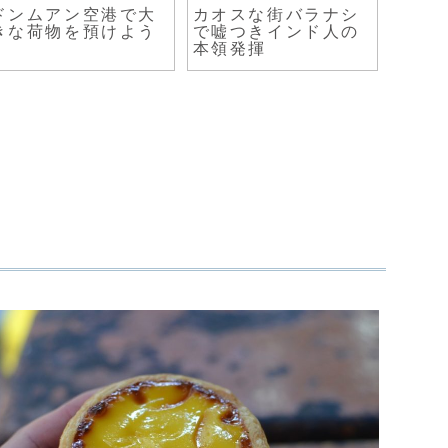
ドンムアン空港で大
カオスな街バラナシ
再会
きな荷物を預けよう
で嘘つきインド人の
本領発揮