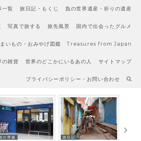
事一覧
旅日記・もくじ
負の世界遺産・祈りの遺産
旅
写真で旅する
旅先風景
国内で出会ったグルメ
いもの・おみやげ図鑑 Treasures from Japan
界の雑貨
世界のどこかにいるあの人
サイトマップ
プライバシーポリシー・お問い合わせ
旅の準備
旅日記
旅日記