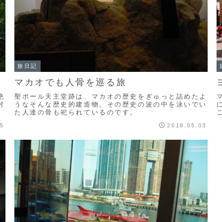
旅日記
マカオでも人骨を巡る旅
絶
聖ポール天主堂跡は、マカオの歴史をぎゅっと詰めたよ
対
うなそんな歴史的建造物。その歴史の波の中を泳いでい
た人達の骨も祀られているのです。
05
2018.05.03