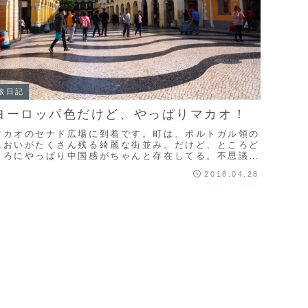
旅日記
ヨーロッパ色だけど、やっぱりマカオ！
マカオのセナド広場に到着です。町は、ポルトガル領の
においがたくさん残る綺麗な街並み。だけど、ところど
ころにやっぱり中国感がちゃんと存在してる。不思議な
国だなー。
2018.04.28