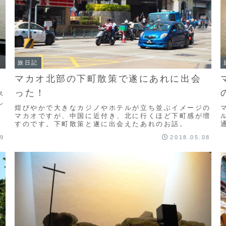
旅日記
マカオ北部の下町散策で遂にあれに出会
った！
ス
し
煌びやかで大きなカジノやホテルが立ち並ぶイメージの
マカオですが、中国に近付き、北に行くほど下町感が増
すのです。下町散策と遂に出会えたあれのお話。
09
2018.05.08