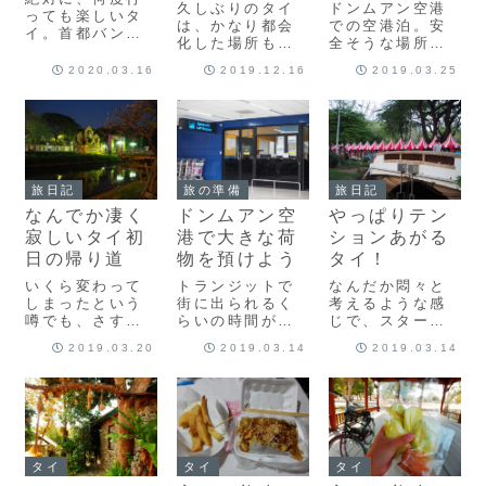
久しぶりのタイ
ドンムアン空港
て、・・・
じもあって。 今
っても楽しいタ
は、かなり都会
での空港泊。安
回は、凄く大好
イ。首都バンコ
化した場所もあ
全そうな場所を
きなアユタヤの
クは、とっても
るなーと思いつ
見つけて眠りに
町のまとめ記事
広くて、場所ご
2020.03.16
2019.12.16
2019.03.25
つ、でもやっぱ
ついたものの、
です
とに違う顔が見
り売られている
やっぱりタイ
えて、一人でも
物がかなり好
は、やかましか
本当に楽しかっ
み。毎回毎回思
ったです。ちょ
た。そんな”楽し
うのは、これが
うどベンチの横
い”が溢れるバン
バックパックの
に窓があって、
コクの街の感想
旅じゃなかった
何度も目覚めて
をまとめます。
旅日記
旅の準備
旅日記
ら、もっと買い
は夜がまだ明け
なんでか凄く
ドンムアン空
やっぱりテン
物しまくって、
てないことを確
スーツケースを
認して、再び眠
寂しいタイ初
港で大きな荷
ションあがる
パンパンにして
りに落...
日の帰り道
物を預けよう
タイ！
帰るのにって
いくら変わって
トランジットで
なんだか悶々と
事。そして、今
しまったという
街に出られるく
考えるような感
回初めての国ミ
噂でも、さすが
らいの時間があ
じで、スタート
ャンマーのお土
にタイっぽさは
ったり、短期で
してしまった今
産は？？
2019.03.20
2019.03.14
2019.03.14
ちょっとくらい
バンコクに来
回の旅ですが、
残っているでし
て、大きな荷物
やっぱり空の上
ょう！！と、高
が邪魔になった
に出て、もう水
をくくってわざ
時に、便利な荷
色と白しか見え
わざやってきた
物預けができち
ない窓の外を見
ルンピニー公
ゃう場所が、ド
ていると、結
園。まんまと屋
ンムアン空港内
局、思いっきり
タイ
タイ
タイ
台は全くなく
にあるのです。
楽しもう！！と