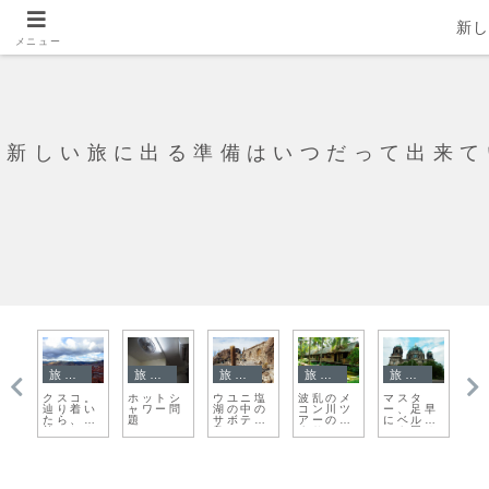
新
メニュー
新しい旅に出る準備はいつだって出来て
旅日記
旅日記
旅日記
旅日記
旅日記
ー
クスコ。
ホットシ
ウユニ塩
波乱のメ
マスタ
ワ
で
辿り着い
ャワー問
湖の中の
コン川ツ
ー、足早
プ
たら、素
題
サボテン
アーの始
にベルリ
ハ
敵でしん
島
まり
ンを回る
ト
どい町だ
よ！
の
った
る
り