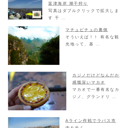
富津海岸 潮干狩り
写真はダブルクリックで拡大しま
す 千 …
マチュピチュの裏側
そういえば！！ 有名な観
光地って、基 …
カジノだけどなんだか
感慨深いマカオ
マカオで一番有名なカ
ジノ、グランドリ …
Aライン作戦でラパス市
内を歩く