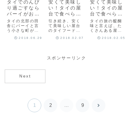
タイでのんび
安くて美味し
安くて美味し
て、期待してた
しかも、24時間
気持ちがどんど
オオトカゲにも
いつでも預ける
ん膨らんでいく
り過ごすなら
い！タイの屋
い！タイの屋
会えず。...
のも...
のが自...
パーイがおす
台で食べられ
台で食べられ
すめ
るタイフー
るタイフード
タイの北部の田
引き続き、安く
タイの旅の醍醐
ド 2
舎にパーイと言
て美味しい屋台
味と言えば、た
う小さな町があ
のタイフードを
くさんある屋台
ります。特に何
紹介します。フ
ごはん。日本で
2018.06.29
2018.02.07
2018.02.05
もない町だけ
ルーツのスムー
もすっかりおな
ど、町に入りこ
ジー出会った場
じみの物や、初
むと桃源郷に来
所：タイ全部の
めて見る食べ物
たような、不思
町のいたるとこ
や果物などな
スポンサーリンク
議で可愛くて癒
ろもうタイにい
ど。安くて美味
されるそんな町
る間、毎日欠か
しくて、時に大
なのです。
さず飲んでいた
盛りで、レスト
ってくらい、こ
ランでタイフー
Next
のタイのスムー
ドもいいけど、
ジーは絶品でし
ナイトマーケッ
た。...
トを周...
1
2
…
9
次
へ