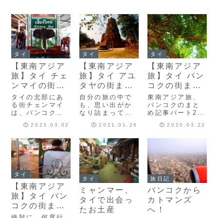
タイ
タイ
タイ
【東南アジア
【東南アジア
【東南アジア
旅】タイ チェ
旅】タイ アユ
旅】タイ バン
ンマイの街ま
タヤの街まと
コクの街まと
とめ
め
め 2
タイの北部にあ
自分の旅の中で
東南アジア旅、
る街チェンマイ
も、思い出がか
バンコクのまと
は、バンコクと
なり詰まってい
め記事パート2で
は違う感じの程
る町アユタヤ。
す。私が実際に
2023.03.02
2021.01.26
2020.03.22
よい都会で、で
困ったことも、
泊まった宿につ
も自然も結構あ
嬉しかったこと
いての感想と旅
って、日本人も
も、同じくらい
記事の紹介を綴
結構住んでいる
あって、 でも色
ります。
ような素敵な街
んな人に出会っ
です。ただ、チ
て、助けてもら
ェンマイの思い
って、旅って進
タイ
タイ
旅日記
出は、自分の中
んでいくんだっ
【東南アジア
ミャンマー、
バンコクから
では”100％だっ
て事を教えてく
旅】タイ バン
た！”って言うに
れた町。 町の眺
タイで出会っ
カトマンズ
コクの街まと
は、ほろ苦いエ
めもかっこよく
たお土産
へ！
ピソードもあっ
て、異世界な感
め 1
絶対に、何度行