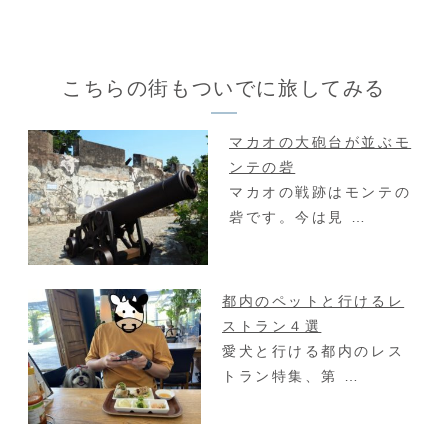
こちらの街もついでに旅してみる
マカオの大砲台が並ぶモ
ンテの砦
マカオの戦跡はモンテの
砦です。今は見 …
都内のペットと行けるレ
ストラン４選
愛犬と行ける都内のレス
トラン特集、第 …