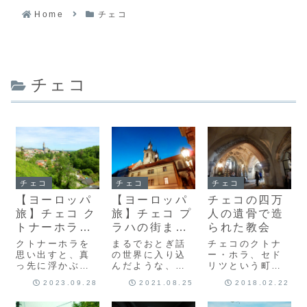
Home
チェコ
チェコ
チェコ
チェコ
チェコ
【ヨーロッパ
【ヨーロッパ
チェコの四万
旅】チェコ ク
旅】チェコ プ
人の遺骨で造
トナーホラの
ラハの街まと
られた教会
街まとめ
め
クトナーホラを
まるでおとぎ話
チェコのクトナ
思い出すと、真
の世界に入り込
ー・ホラ、セド
っ先に浮かぶの
んだような、可
リツという町
は、このいくつ
愛くて綺麗な街
に、4万人の人骨
2023.09.28
2021.08.25
2018.02.22
もの飛行機雲が
だったプラハ。
で造られた教会
交差する綺麗な
そんな街で夢見
があります。行