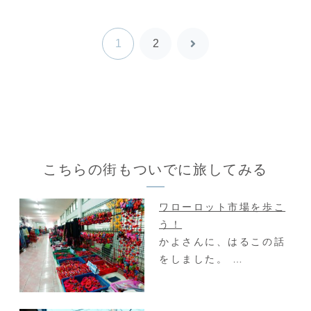
から...
ック...
1
2
次
へ
こちらの街もついでに旅してみる
ワローロット市場を歩こ
う！
かよさんに、はるこの話
をしました。 …