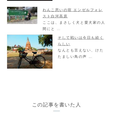
わんこ思いの宿 エンゼルフォレ
スト白河高原
ここは、まさしく犬と愛犬家の人
間にと …
そして戦いは今日も続く
らしい
なんとも言えない、けた
たましい鳥の声 …
この記事を書いた人