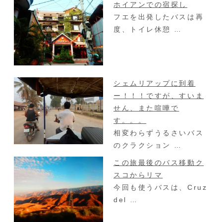
ホイアンでの宿探し
フエを出発したバスは再
度、トイレ休憩 …
シェムリアップに到着
ー！！！ですが、すいま
せん、また喧嘩で
す。。。
相変わらずうるさいバス
のクラクション …
この旅最後のバス移動ク
スコからリマ
今回も使うバスは、Cruz
del …