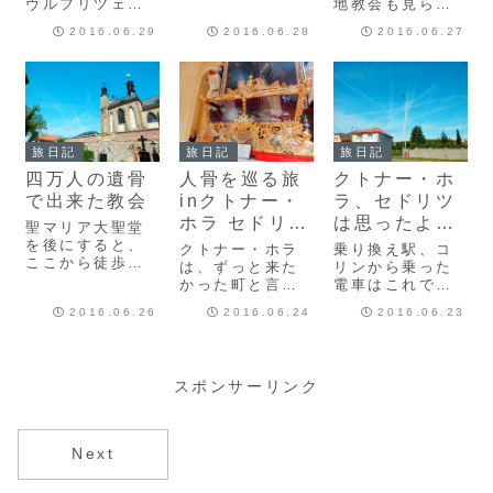
ヴルフリツェ川
地教会も見られ
到着すると、想
沿いを歩いて、
たことだし。こ
2016.06.29
2016.06.28
2016.06.27
像をはるかに超
目の前に素敵な
の居心地のよか
えて誰もいない
建物が飛び込ん
ったセドレツも
田舎町が広がっ
で来ました！ 聖
後にしましょ
ていました。駅
バルバラ教会で
う。ほんとは、
前ですら、こん
すね。セドレツ
こんな何にもな
な感じ。 これ、
の聖マリア大聖
い田舎町で、の
観光地と言って
堂と一緒に世界
んびりしたかっ
旅日記
旅日記
旅日記
いいのか？って
遺産に登録され
たけど。時間も
くらい、ひとっ
四万人の遺骨
人骨を巡る旅
クトナー・ホ
ている、ゴシッ
限られていま
こ...
ク建築です。
す。
で出来た教会
inクトナー・
ラ、セドリツ
(a...
(adsbygoo...
ホラ セドリツ
は思ったより
聖マリア大聖堂
編 聖マリア
誰もいないっ
を後にすると、
クトナー・ホラ
乗り換え駅、コ
ここから徒歩５
大聖堂
す
は、ずっと来た
リンから乗った
分くらいのとこ
かった町と言っ
電車はこれで
ろにある、セド
ていますが、何
す。今度は、プ
2016.06.26
2016.06.24
2016.06.23
リツのもうひと
があるのか。ほ
ラハから来た時
つの名所、墓地
んっと、田舎町
の列車とは違っ
教会を目指しま
です。お店も見
て、ローカル感
す。もちろん、
当たらないくら
たっぷりの電車
ここもずっと行
スポンサーリンク
い。こんな感じ
です。だいぶ電
きたかった場
の誰もいない、
車の中も、ECと
所。でも、今日
これといった建
各駅とでは違い
は本当に人骨だ
物もないような
があって、写真
Next
らけの写真にな
道を歩いていき
撮りたかったん
ります...
ます。前回の旅
だけど、隣のボ