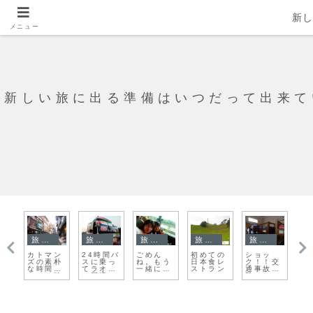
新
メニュー
新しい旅に出る準備はいつだって出来て
旅日記
旅日記
旅日記
旅日記
旅日記
間炎
カトマン
24時間バ
ごめん
初めての
ショッ
次
な
ズの素朴
スに乗っ
ね。もう
日本食レ
ク！！交
跡
ナ
な時間。
てラオス
一緒に歩
ストラン
通事故目
る
葬
こんな時
の国境へ
けない。
撃！
ン
間をずっ
が
と待って
た
た気がす
る