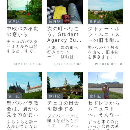
空。とても静か
心地のように過
き方や教会の歴
な街と言う感想
ごせるかと思い
史などを紹介し
だけど、世界遺
きや、意外と一
ます。実際は気
産にも登録され
筋縄ではいかな
味の悪い場所で
ている美しい街
かった街。今日
もおぞましくも
旅日記
旅日記
旅日記
です。束の間の
はそんなチェ
ない、いわ
中欧バス移動
次の町へ行こ
クトナー・ホ
日帰り旅だった
コ、プラハの街
ば。。。
けど、行き当た
のまとめ記事で
の窓から
う。Student
ラ・ムニュス
りばったりで行
す。
Agency Bus
トの旧市街を
チェコのバスタ
ってしまった上
に乗って
歩こう
ーミナルを出発
さあ、次の町へ
聖バルバラ教会
（いつも通りで
すると、すぐに
行きますよ
を出て、旧市街
はあったけ
またのどかで綺
ー！！移動はと
を歩きます。来
ど）、結構せわ
麗な景色が広が
っても好きで
た時は、裏道を
しない町散策と
2016.07.04
2016.07.03
2016.06.30
りだしました。
す。そして、今
来たので、今度
なりました。今
とにかくずーー
回の旅、ヨーロ
はBarborska通
日はそんなチェ
ーっと続く菜の
ッパ旅最大の特
りを歩いて、ふ
コ、クトナーホ
花畑の黄色が、
徴は、さくさく
らふらすること
ラの街のまとめ
心を明るくさせ
移動してるって
にしました。旧
記事です。
ます。 その景色
ことです。なん
市街は、石でで
の真ん中に佇ん
ていうか。。。
きた町って感じ
旅日記
旅日記
旅日記
でるみたいな、
今のところま
ですね。 古そう
線路も菜の花畑
聖バルバラ教
チェコの田舎
セドレツから
だ、この町を去
な石作の建物が
と...
りたくないなぁ
多い気が...
会は、裏から
を散歩する
ムニュスト
って思いも、...
見るのがおス
へ。そんな線
プチパニックに
スメ！
路ってあるん
陥りながらもク
ふらふらと誰一
ずっと来てみた
トナー・ホラ、
ですね！？
人歩いていない
かった念願の墓
ムニュスト駅に