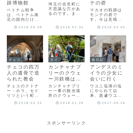
ゆい...
跡博物館
テの砦
埼玉の吉見町に
不思議な穴があ
ベトナム戦争
マカオの戦跡は
るのです。まる
は、ベトナム南
モンテの砦で
で小人が暮らし
北の国内だけに
す。今は見晴ら
ているようで、
とどまらず様々
しのいい絶景が
2018.08.08
2018.07.31
2018.05.05
実はかなりの時
な国に担がれ、
見られる場所で
代を超えた文化
また翻弄された
も、ぐちゃぐち
遺産で、一部の
戦争だったと思
ゃな人間の戦争
人には心霊スポ
うけど、今やベ
に対する感情が
ットとも言われ
トナム一番とな
あらわになって
ているらしい。
るくらいの経済
いる場所なので
日本のホビット
都市となったホ
す。
チェコ
タイ
旅日記
ンなんて呼ばれ
ーチミンに、あ
てもいるらしい
チェコの四万
カンチャナブ
アンデスのミ
の戦争の足跡や
けど...
記録を残す博物
人の遺骨で造
リーのクウェ
イラの少女に
館があ...
られた教会
ー川鉄橋は歩
会いに行く
いて渡るのが
チェコのクトナ
カンチャナブリ
ウユニ塩湖の塩
おすすめ
ー・ホラ、セド
ー一番の観光場
にやられて以
リツという町
所のクウェー川
来、急遽ウユニ
に、4万人の人骨
鉄橋を歩いて渡
の町で民族パン
2018.02.22
2018.01.29
2017.06.29
で造られた教会
ってみました。
ツを買って、ず
があります。行
この場所の持つ
っとそれを履い
き方や教会の歴
悲しい歴史と現
て旅してるゴロ
史などを紹介し
在の笑顔溢れる
ー丸ですが、思
スポンサーリンク
ます。実際は気
光景、そんな場
いもよらず、ア
味の悪い場所で
所を紹介しま
ルゼンチンが都