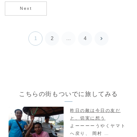
もおぞましくも
す。
会過ぎて、恥ず
ない、いわ
かしくなったよ
Next
ば。。。
うです。ゴ「な
んかさ、結構見
られる...
1
2
…
4
次
へ
こちらの街もついでに旅してみる
昨日の敵は今日の友だ
と、切実に想う
よーーーーうやくヤマト
へ戻り、 岡村 …