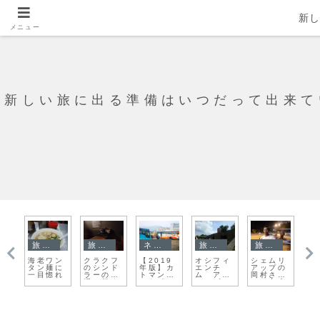
新
メニュー
新しい旅に出る準備はいつだって出来て
旅日記
旅日記
ネパール
旅日記
旅日記
旅
海老ワン
クラクフ
【2019
オシフィ
シェムリ
ホ
は
タン麺に
のシンド
年版】カ
エンチ
アップの
ャ
た
一目惚れ
ラーの工
トマンズ
ム アウ
岡村さん
題
場に行く
からポカ
シュヴィ
との出会
ラへのバ
ッツ強制
い
ス
収容所
４ ガス
室