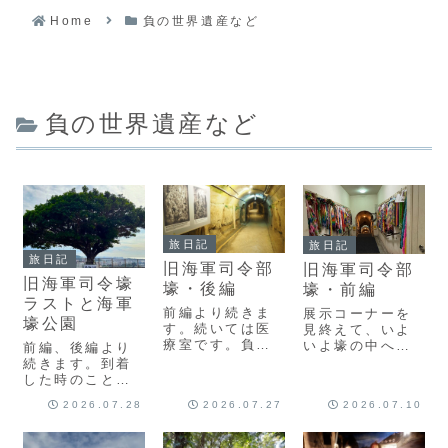
Home
負の世界遺産など
負の世界遺産など
旅日記
旅日記
旅日記
旧海軍司令部
旧海軍司令部
旧海軍司令壕
壕・後編
壕・前編
ラストと海軍
前編より続きま
展示コーナーを
壕公園
す。続いては医
見終えて、いよ
療室です。負傷
いよ壕の中へと
前編、後編より
した兵士たちを
降りていきま
続きます。到着
応急処置するた
す。負の世界遺
した時のことを
めの部屋です。
産しかり、こう
書いた通り、出
2026.07.28
2026.07.27
2026.07.10
戦いが過酷にな
いう場所に来て
口の案内から出
っていくにつ
足を踏み入れる
てきたら、一番
れ、負傷兵も
と、空気が変わ
最初に来た売店