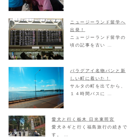
ニュージーランド留学へ
出発！
ニュージーランド留学の
頃の記事を古い …
パラグアイ名物パンと新
しい町に着いた！
サルタの町を出てから、
１４時間バスに …
愛犬と行く栃木 日光東照宮
愛犬ネギと行く福島旅行の続きで
す。 …