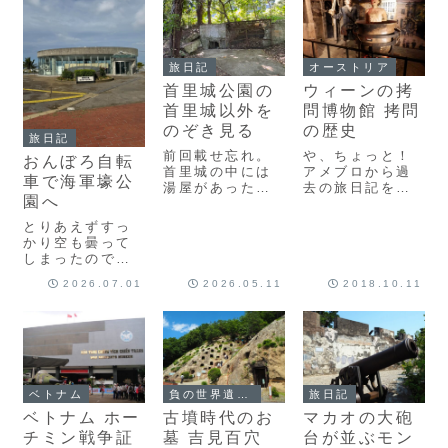
次々と運ばれ、
る気がするんで
の方へと出てし
薬も不足し医療
すよね。なんだ
まいました。ビ
物資も足りなく
かタイムスリッ
ジターセンター
なり、水までも
プするみたいと
の地上にあった
旅日記
オーストリア
が十分にはない
いうか。祈りが
写真展示も見た
という状...
込めら...
首里城公園の
ウィーンの拷
いので、結局ま
た汗だくで階段
首里城以外を
問博物館 拷問
を登...
のぞき見る
の歴史
旅日記
前回載せ忘れ。
や、ちょっと！
おんぼろ自転
首里城の中には
アメブロから過
車で海軍壕公
湯屋があったそ
去の旅日記を移
園へ
うです。かなり
行しております
広いので、王の
が、このウィー
とりあえずすっ
使っていた風
ン編に差し掛か
かり空も曇って
呂？と思いき
ったところ、こ
しまったので、
や、ここで仕え
の拷問博物館の
曇りのうちに後
ていた女の人た
日記を改めて読
2026.07.01
2026.05.11
2018.10.11
日に行こうと思
ちの入るお風呂
み直して、我な
っていた場所に
だったみたいで
がら苦笑
行ってみること
す。露天風呂で
い・・・いやも
にしました。私
はなかったかも
う適当過ぎた。
の旅のいつも通
しれないけど、
感想はただ、つ
りのコース、戦
ここでの...
まんなかっ...
争の爪痕を辿る
ベトナム
負の世界遺産など
旅日記
旅へ。旧海軍司
ベトナム ホー
古墳時代のお
マカオの大砲
令壕へ向かいま
す。最寄り駅の
チミン戦争証
墓 吉見百穴
台が並ぶモン