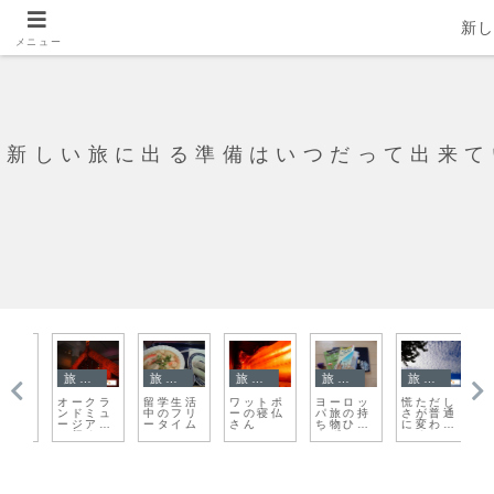
新
メニュー
新しい旅に出る準備はいつだって出来て
旅日記
旅日記
旅の準備
旅日記
旅日記
【
ラ
留学生活
ワットポ
ヨーロッ
慌ただし
聖バルバ
空
ュ
中のフリ
ーの寝仏
パ旅の持
さが普通
ラ教会
国
ム
ータイム
さん
ち物ひと
に変わっ
は、裏か
グ
まず
てくニュ
ら見るの
ョ
ージーの
がおスス
留学生活
メ！