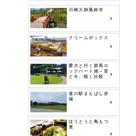
川崎大師風鈴市
クリームボックス
愛犬と行く群馬ロ
ックハート城～昔
と今、軽く比較
道の駅まえばし赤
城
ほうとうと鳥もつ
煮