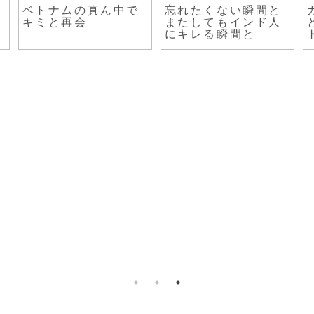
ベトナムの真ん中で
忘れたくない瞬間と
キミと再会
またしてもインド人
にキレる瞬間と