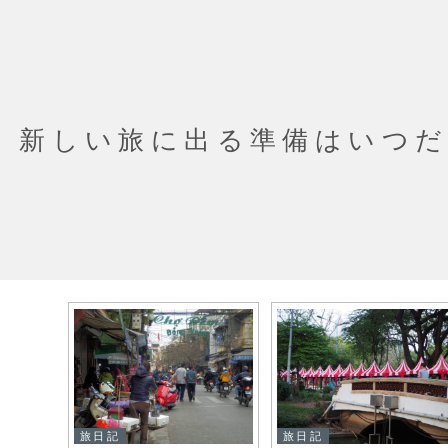
新しい旅に出る準備はいつ
旅日記
旅日記
アルゼ