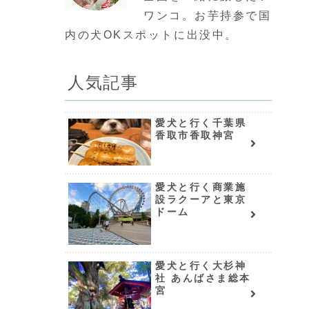
ワンコ。お芋持参で国
内の犬OKスポットに出没中。
人気記事
愛犬と行く千葉県
香取市香取神宮
愛犬と行く商業施
設ラクーアと東京
ドーム
愛犬と行く大杉神
社 あんばさま総本
宮