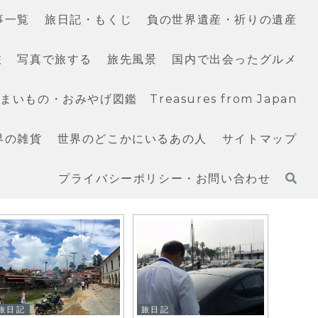
事一覧
旅日記・もくじ
負の世界遺産・祈りの遺産
旅
写真で旅する
旅先風景
国内で出会ったグルメ
いもの・おみやげ図鑑 Treasures from Japan
界の雑貨
世界のどこかにいるあの人
サイトマップ
プライバシーポリシー・お問い合わせ
旅日記
旅日記
旅日記