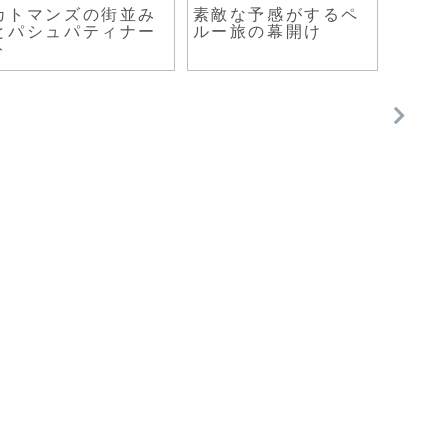
カトマンズの街並み
素敵な予感がするペ
バイ
とパシュパティナー
ルー旅の幕開け
の町
ト