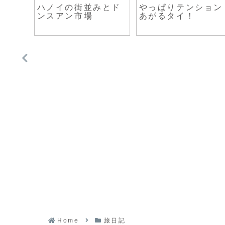
ハノイの街並みとド
やっぱりテンション
リジャ
ンスアン市場
あがるタイ！
Home
旅日記