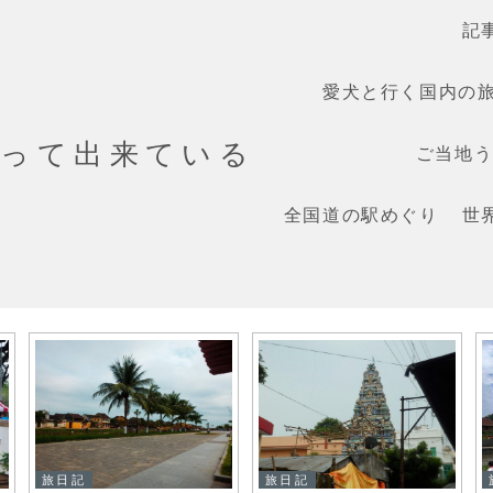
記
愛犬と行く国内の
だって出来ている
ご当地うま
全国道の駅めぐり
世
旅日記
旅日記