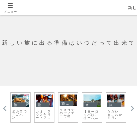
新
メニュー
新しい旅に出る準備はいつだって出来て
旅日記
旅日記
旅日記
旅日記
旅日記
旅日記
ただい
マカオに
うそつき
この旅最
Aライン
留学疲れ
ま。おか
着いた！
の旅人に
後の長距
作戦でラ
に悩む友
えり。
急に雰囲
なった日
離バス移
パス市内
人とチャ
気が変わ
動
を歩く
イナ服
った！