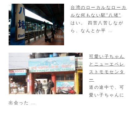
台湾のローカルなローカ
ルな何もない駅”八堵”
はい。 四苦八苦しなが
ら、なんとか平 …
可愛い子ちゃん
とニューエベレ
ストモモセンタ
ー
道の途中で、可
愛い子ちゃんに
出会った …