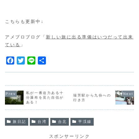
こちらも更新中↓
アメブロブログ「
新しい旅に出る準備はいつだって出来
ている
」
F
T
L
共
a
w
i
有
c
i
n
e
t
e
b
t
私が一番迫力ある十
瑞芳駅から九份への
分瀑布を見た自信が
行き方
o
e
ある！
o
r
k
旅日記
台湾
台北
平渓線
スポンサーリンク