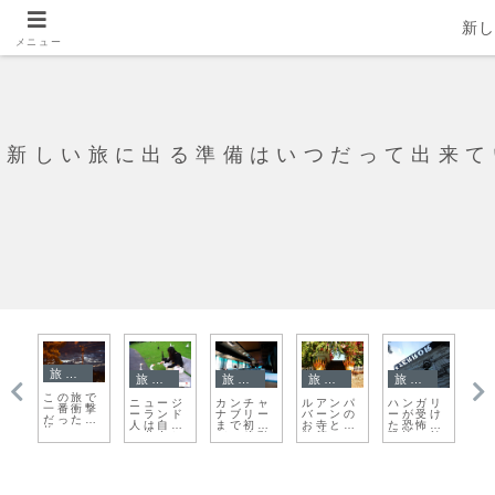
新
メニュー
新しい旅に出る準備はいつだって出来て
ベトナム
旅日記
旅日記
旅日記
旅日記
こんな事
リ
ヴァヴェ
ちょっと
一カ国
旺角の花
若
が！現地
け
ル城の見
だけスロ
目、上海
墟道とバ
ニ
ツアーの
、
えるヴィ
バキア。
に到着
ードガー
ー
話ベトナ
館
スワ川で
私の旅の
デン
ム編
鳥あつめ
キャスト