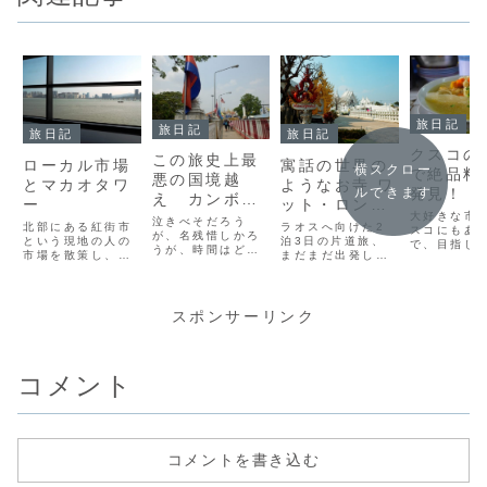
旅日記
旅日記
旅日記
旅日記
クスコの
この旅史上最
ローカル市場
寓話の世界の
横スクロー
で絶品料
悪の国境越
とマカオタワ
ようなお寺 ワ
ルできます
発見！
え カンボジ
ー
ット・ロンク
大好きな市
アからタイ
ン
泣きべそだろう
北部にある紅街市
ラオスへ向けた2
スコにもあ
が、名残惜しかろ
という現地の人の
泊3日の片道旅、
で、目指し
うが、時間はどん
市場を散策し、バ
まだまだ出発した
す！！サン
どん進みます。タ
スに乗りマカオタ
ばかりです。チェ
シスコ広場
イへの帰還に向か
ワーへ。マカオタ
ンマイを後にして
門をくぐっ
って。実は、ヤマ
ワーはこんな感じ
少し走ると、バン
かいます。 
トから私とゆきさ
でした。という
は、まるで寓話の
スポンサーリンク
をくぐると
んの他に、もうひ
か、こんな風に過
世界のような場所
客エリアか
とり日本人の男の
ごしました。
に到着しました。
少し遠ざか
子が一緒でした。
ななな、、、なん
クスコの人
まだ大学生の彼
ですかー！この雪
常が拡がり
コメント
は、春休みの間だ
景色のような眩い
(adsbygoo
けボランティアを
お城は！！！∑(ﾟ
window.ad
しに来ていたとの
Дﾟ)
事でした。日本
(adsbygoogle..
人、三...
.
コメントを書き込む