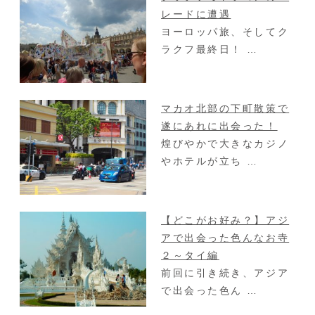
レードに遭遇
ヨーロッパ旅、そしてク
ラクフ最終日！ …
マカオ北部の下町散策で
遂にあれに出会った！
煌びやかで大きなカジノ
やホテルが立ち …
【どこがお好み？】アジ
アで出会った色んなお寺
２～タイ編
前回に引き続き、アジア
で出会った色ん …