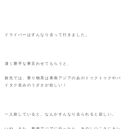
ドライバーはすんなり去って行きました。
凄く勝手な事言わせてもらうと、
旅先では、乗り物系は東南アジアのあのトゥクトゥクやバ
イタク並みのうざさが欲しい！
一人旅していると、なんかすんなり去られると寂しい。
いや。また、東南アジアに行ったら、あのしつこさにキレ