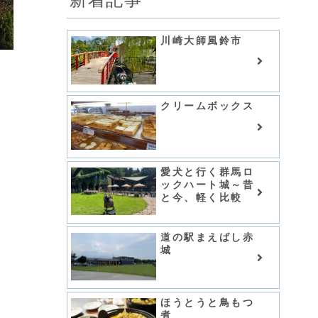
川崎大師風鈴市
クリームボックス
愛犬と行く群馬ロ
ックハート城～昔
と今、軽く比較
道の駅まえばし赤
城
ほうとうと鳥もつ
煮