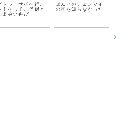
パトゥーサイへ行こ
ほんとのチェンマイ
旅の準
う！そして、僧侶と
の夜を知らなかった
黄熱
の出会い再び
副作
当で