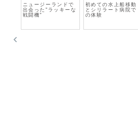
た。客
ニュージーランドで
初めての水上船移動
。
出会った”ラッキーな
とシリラート病院で
戦闘機”
の体験