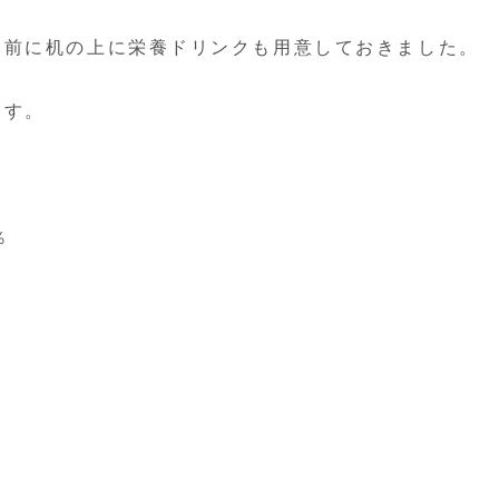
る前に机の上に栄養ドリンクも用意しておきました。
ます。
％