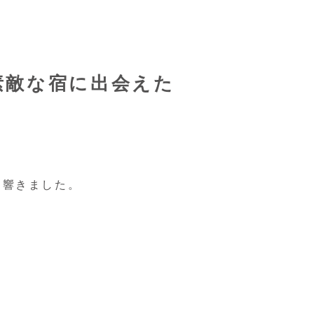
素敵な宿に出会えた
。
り響きました。