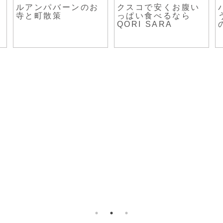
ルアンパバーンのお
クスコで安くお腹い
寺と町散策
っぱい食べるなら
QORI SARA