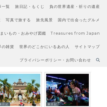
事一覧
旅日記・もくじ
負の世界遺産・祈りの遺産
旅
写真で旅する
旅先風景
国内で出会ったグルメ
いもの・おみやげ図鑑 Treasures from Japan
界の雑貨
世界のどこかにいるあの人
サイトマップ
プライバシーポリシー・お問い合わせ
旅日記
旅日記