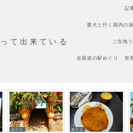
記
愛犬と行く国内の
だって出来ている
ご当地うま
全国道の駅めぐり
世
旅日記
旅日記