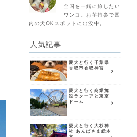
全国を一緒に旅したい
ワンコ。お芋持参で国
内の犬OKスポットに出没中。
人気記事
愛犬と行く千葉県
香取市香取神宮
愛犬と行く商業施
設ラクーアと東京
ドーム
愛犬と行く大杉神
社 あんばさま総本
宮