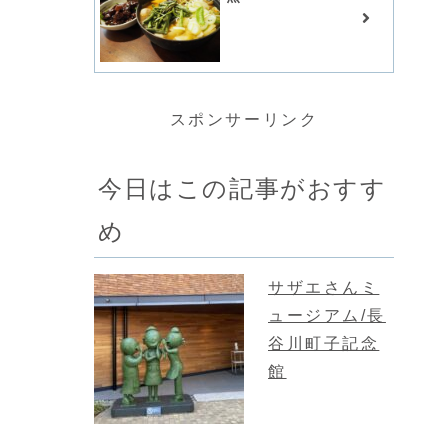
スポンサーリンク
今日はこの記事がおすす
め
サザエさんミ
ュージアム/長
谷川町子記念
館