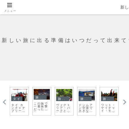
新
メニュー
新しい旅に出る準備はいつだって出来て
旅日記
タイ
旅日記
旅の準備
旅日記
この旅で
ト
タイ カ
ヴィクト
ドンムア
ワット・
ウ
一番衝撃
ッ
ンチャナ
リア・パ
ン空港で
ヤイチャ
の
だった事
ブリーは
ークと渣
大きな荷
イ・モン
物
故
こんなと
甸坊を歩
物を預け
コンへ歩
き
ころ
く
よう
いて行こ
へ
う