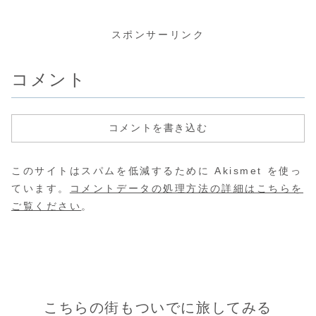
す。インカの石積
ーと思いつつ、で
る部屋が登場しま
はまるでお
み、壁の鳥の形
もやっぱり売られ
した。そもそも当
のような気
は。。。↓↓ そし
ている物がかなり
時、すでに先進国
たが、やっ
て最後の、マチュ
好み。毎回毎回思
だったドイツ。し
心知れた、
スポンサーリンク
ピチュ遺跡とワイ
うのは、これがバ
かし、第一次大戦
歩くのって
ナピチュの山の景
ックパックの旅じ
で敗北したドイツ
い。友人が
色を横にすると、
ゃなかったら、も
は、戦争によって
とで、なん
インカ人の眠る横
っと買い物しまく
膨らんだ借金や大
つもみたい
コメント
顔が浮かび上が
って、スーツケー
恐慌で、かなりの
のどこかを
る。。。というの
スをパンパンにし
ストレスが溜まり
歩いている
は...
て帰るのにって
まくっていまし
で、だけど
事。そして、今回
た。そのストレス
はタイなん
初めての国ミャン
の...
～...
マーのお土産
コメントを書き込む
は？？
このサイトはスパムを低減するために Akismet を使っ
ています。
コメントデータの処理方法の詳細はこちらを
ご覧ください
。
こちらの街もついでに旅してみる