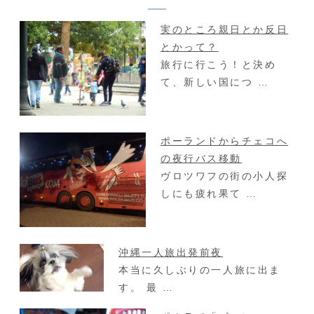
実のところ親日とか反日
とかって？
旅行に行こう！と決め
て、新しい国につ …
ポーランドからチェコへ
の夜行バス移動
ヴロツワフの街の小人探
しにも疲れ果て …
沖縄一人旅出発前夜
本当に久しぶりの一人旅に出ま
す。 最 …