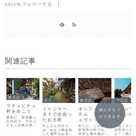
sayoをフォローする
関連記事
旅日記
タイ
旅日記
旅日記
マチュピチュ
ミャンマー、
オシフィエン
チェンマ
横スクロー
村を歩こう
タイで出会っ
チム アウシ
さらいの
ルできます
最初に、前回書い
たお土産
ュヴィッツ強
ち
た日記で、マチュ
制収容所２
ピチュの鳥の形と
久しぶりのタイ
すぐに、この第一
さあ！チェ
横顔の答え合わせ
は、かなり都会化
収容所の中でも、
旧市街へ行
をしたいと思いま
した場所もあるな
特別な展示物のあ
よ！！私に