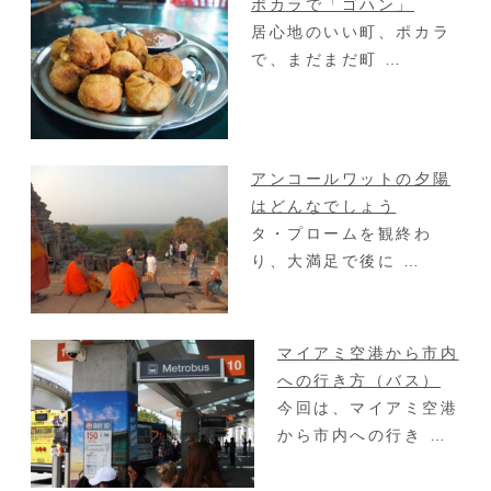
ポカラで「ゴハン」
居心地のいい町、ポカラ
で、まだまだ町 …
アンコールワットの夕陽
はどんなでしょう
タ・プロームを観終わ
り、大満足で後に …
マイアミ空港から市内
への行き方（バス）
今回は、マイアミ空港
から市内への行き …