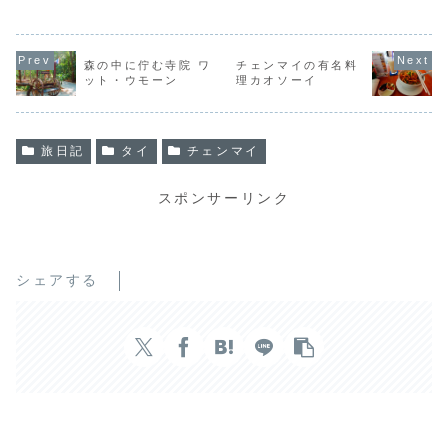
c
i
n
e
t
e
b
t
森の中に佇む寺院 ワ
チェンマイの有名料
ット・ウモーン
理カオソーイ
o
e
o
r
k
旅日記
タイ
チェンマイ
スポンサーリンク
シェアする