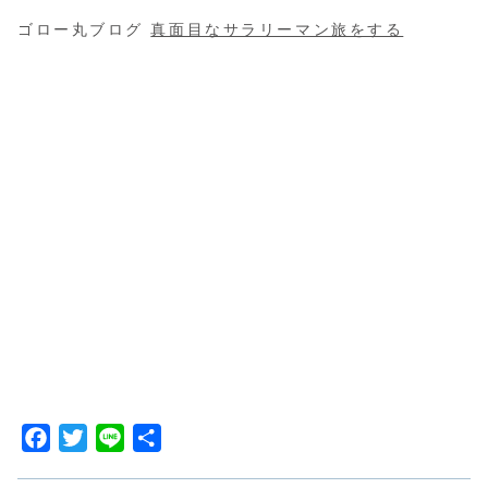
ゴロー丸ブログ
真面目なサラリーマン旅をする
F
T
L
共
a
w
i
有