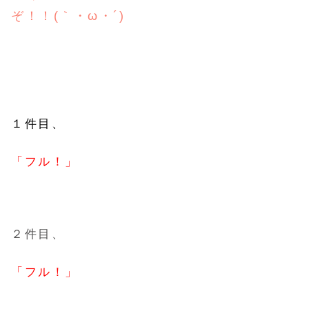
ぞ！！(｀・ω・´)
１件目、
「フル！」
２件目、
「フル！」