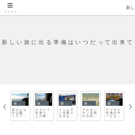
新
メニュー
新しい旅に出る準備はいつだって出来て
旅日記
旅日記
チェコ
旅日記
旅日記
ビ
初めまし
マカオで
【ヨーロ
アンコー
ただい
ど
サ
てのネパ
ポルトガ
ッパ旅】
ルワット
ま！！ク
こ
力
ールで食
ル料理を
チェコ
の夕陽は
ラクフ
ヨ
べまくり
食べるな
プラハの
どんなで
パ
ん
の初日
らこのお
街まとめ
しょう
了
ン
店
て
し