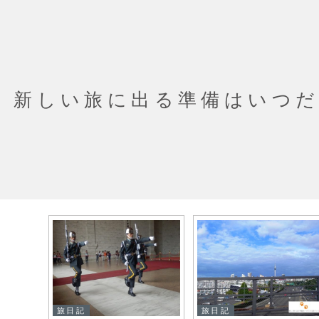
新しい旅に出る準備はいつ
旅日記
旅日記
探しに