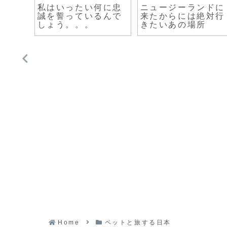
私はいったい何に忠
ニュージーランドに
誠を誓っているんで
来たからには絶対行
しょう。。。
きたいあの場所
Home
ペットと旅する日本