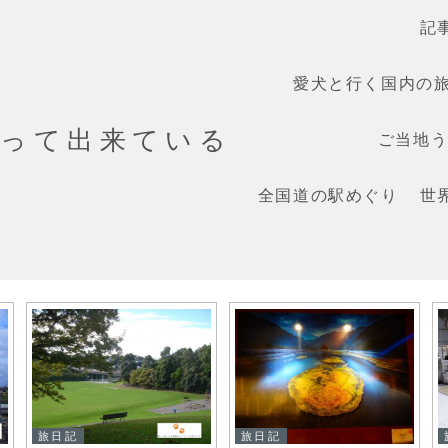
記
愛犬と行く国内の
だって出来ている
ご当地うま
全国道の駅めぐり
世
旅日記
旅日記