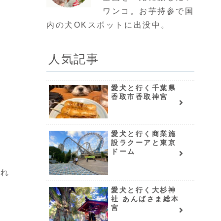
ワンコ。お芋持参で国
内の犬OKスポットに出没中。
人気記事
愛犬と行く千葉県
香取市香取神宮
愛犬と行く商業施
設ラクーアと東京
ドーム
くれ
愛犬と行く大杉神
社 あんばさま総本
宮