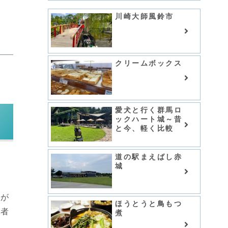
川崎大師風鈴市
クリームボックス
愛犬と行く群馬ロ
ックハート城～昔
と今、軽く比較
道の駅まえばし赤
城
所が
ほうとうと鳥もつ
作者
煮