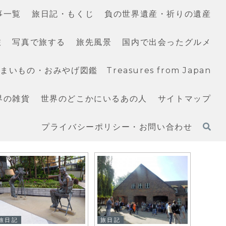
事一覧
旅日記・もくじ
負の世界遺産・祈りの遺産
旅
写真で旅する
旅先風景
国内で出会ったグルメ
いもの・おみやげ図鑑 Treasures from Japan
界の雑貨
世界のどこかにいるあの人
サイトマップ
プライバシーポリシー・お問い合わせ
旅日記
旅日記
旅日記