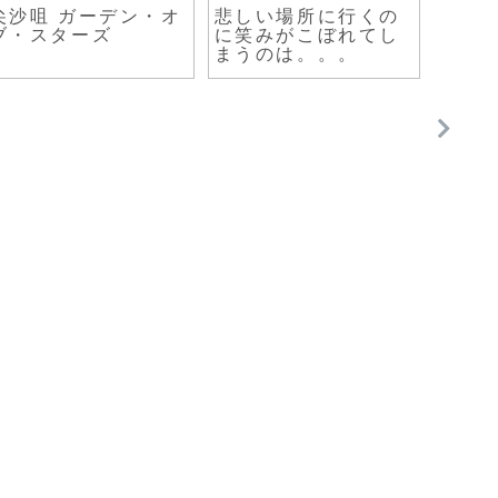
尖沙咀 ガーデン・オ
悲しい場所に行くの
リメ
ブ・スターズ
に笑みがこぼれてし
が解
まうのは。。。