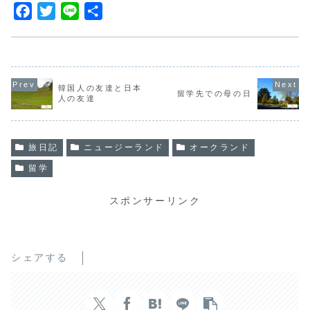
F
T
L
共
a
w
i
有
c
i
n
e
t
e
b
t
韓国人の友達と日本
留学先での母の日
人の友達
o
e
o
r
k
旅日記
ニュージーランド
オークランド
留学
スポンサーリンク
シェアする