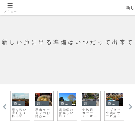
新
メニュー
新しい旅に出る準備はいつだって出来て
旅日記
旅日記
旅日記
旅日記
旅日記
と
罪を洗い
忍者ラー
語学学校
尖沙咀
アブダビ
ホ
、
流してく
メンのお
が楽しい
ガーデ
空港のサ
収
！
れる沼
姉さんに
日々
ン・オ
ービス力
ン
感謝
ブ・スタ
に心躍
ーズ
る そん
なトラン
ジット