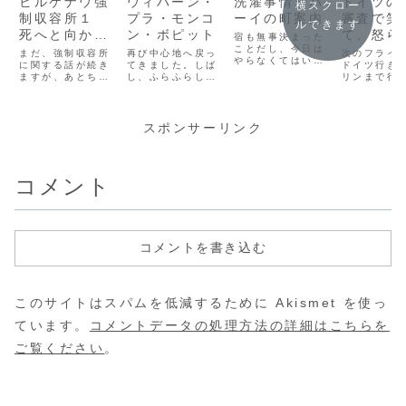
ビルケナウ強
ウィハーン・
洗濯事情とパ
ドイツの
横スクロー
制収容所１
プラ・モンコ
ーイの町案内
審査で笑
ルできます
死へと向かう
ン・ボピット
て、怒ら
宿も無事決まった
列車
ことだし、今日は
まだ、強制収容所
再び中心地へ戻っ
次のフライ
やらなくてはいけ
に関する話が続き
てきました。しば
ドイツ行き
ないことがありま
ますが、あとちょ
し、ふらふらしよ
リンまで行
す。それは、洗濯
っとお付き合いく
う。あ！市場があ
す。初エア
です。 （なんで
ださい。続いてブ
るので、行ってみ
ン。でも、
だろう、ここんと
ジェジュンカ村に
ましょう！！カラ
たまたまだ
こずーっと”洗
造られていた、ビ
フル～なお菓子や
だろうけど
スポンサーリンク
濯”って文字が自分
ルケナウ強制収容
麺が売られていま
ウンスが聞
の中でゲシュタル
所に到着しまし
した。もし、タイ
にくい！抑
ト崩壊してま
た。ユダヤ人のホ
に住んだりした
くて、早口
す。）
ロコーストの話で
ら、色々試してみ
て、しかも
コメント
(adsbygoogle =
は、名前において
たいものがたくさ
のプロペラ
window.adsbyg
はアウシュビッツ
んです。市場の片
けまくりの
oo...
の方が有名でも、
隅で、おばちゃん
ナウンス。
きっとこっちの景
が売っていた謎の
乗り込み完
色...
フ...
もま...
コメントを書き込む
このサイトはスパムを低減するために Akismet を使っ
ています。
コメントデータの処理方法の詳細はこちらを
ご覧ください
。