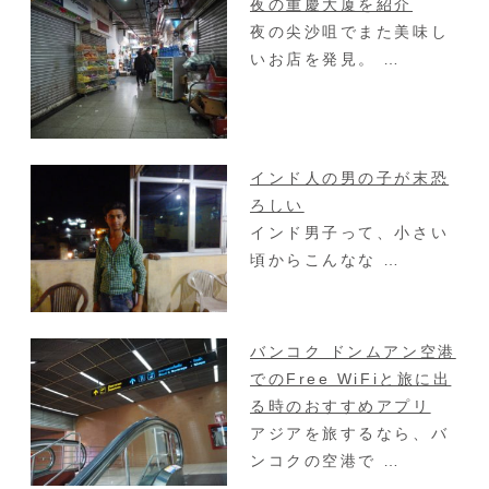
夜の重慶大厦を紹介
夜の尖沙咀でまた美味し
いお店を発見。 …
インド人の男の子が末恐
ろしい
インド男子って、小さい
頃からこんなな …
バンコク ドンムアン空港
でのFree WiFiと旅に出
る時のおすすめアプリ
アジアを旅するなら、バ
ンコクの空港で …