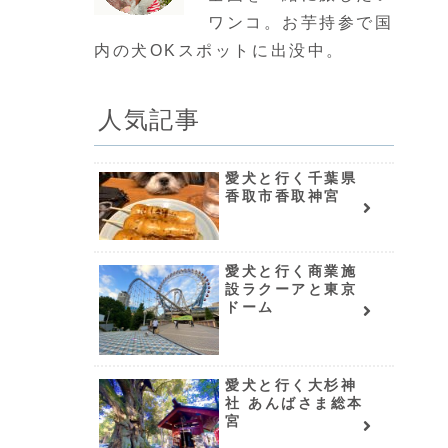
ワンコ。お芋持参で国
内の犬OKスポットに出没中。
人気記事
愛犬と行く千葉県
香取市香取神宮
愛犬と行く商業施
設ラクーアと東京
ドーム
愛犬と行く大杉神
社 あんばさま総本
宮