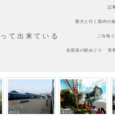
記
愛犬と行く国内の
だって出来ている
ご当地うま
全国道の駅めぐり
世
旅日記
旅日記