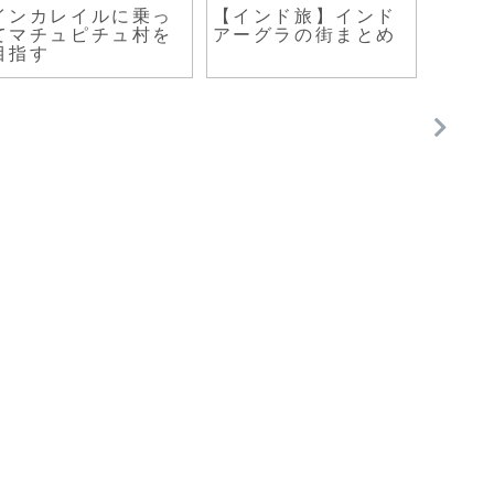
インカレイルに乗っ
【インド旅】インド
せつ
てマチュピチュ村を
アーグラの街まとめ
目指す