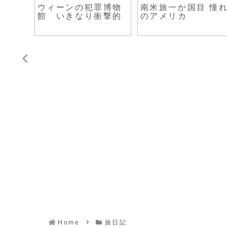
ンボジ
ウィーンの犯罪博物
南米旅一か国目 憧
館 いきなり衝撃的
のアメリカ
Home
旅日記