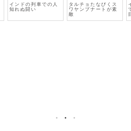
れ
インドの列車での人
タルチョたなびくス
知れぬ闘い
ワヤンブナートが素
敵