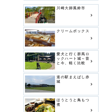
川崎大師風鈴市
クリームボックス
愛犬と行く群馬ロ
ックハート城～昔
と今、軽く比較
道の駅まえばし赤
城
ほうとうと鳥もつ
煮