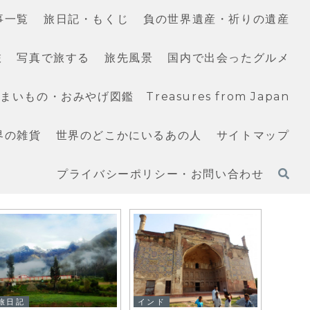
事一覧
旅日記・もくじ
負の世界遺産・祈りの遺産
旅
写真で旅する
旅先風景
国内で出会ったグルメ
いもの・おみやげ図鑑 Treasures from Japan
界の雑貨
世界のどこかにいるあの人
サイトマップ
プライバシーポリシー・お問い合わせ
旅日記
インド
旅日記