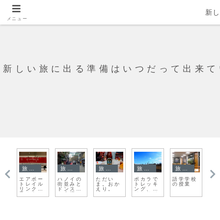
新
メニュー
新しい旅に出る準備はいつだって出来て
旅日記
旅日記
旅日記
旅日記
旅日記
ロ
ブ
校
エアポー
ハノイの
ただい
ポカラで
語学学校
グ
な
トレイル
街並みと
ま。おか
トレッキ
の授業
つ
苦
リンクに
ドンスア
えり。
ング、レ
ュ
乗ろう
ン市場
イクサイ
ラ
ドに帰
食
還？