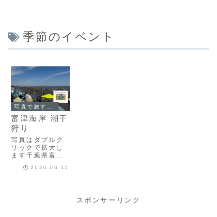
季節のイベント
写真で旅する日本
富津海岸 潮干
狩り
写真はダブルク
リックで拡大し
ます千葉県富津
市富津海岸潮干
2026.06.15
狩り千葉県富津
市にある遠浅の
潮干狩りが楽し
める海岸。だい
スポンサーリンク
たい３月より７
月まで潮干狩り