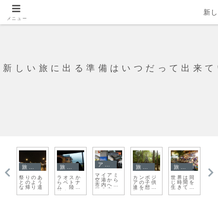
新
メニュー
新しい旅に出る準備はいつだって出来て
アメリカ
旅日記
旅日記
旅日記
旅日記
マイアミ
ギ
ラ
祭りのあ
ラオスか
カンボジ
世界は同
空港から
定
ュ
とのよう
らベトナ
アの子供
じ時間を
市内への
の
ム
な帰り道
ム 陸地
達を想う
生きてい
行き方
噴
越えはい
気持ちは
た
（バス）
ー
つだって
おんなじ
大変