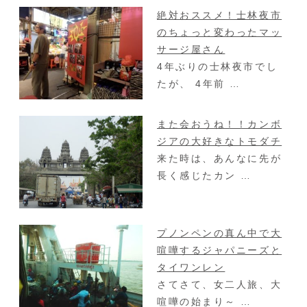
絶対おススメ！士林夜市
のちょっと変わったマッ
サージ屋さん
4年ぶりの士林夜市でし
たが、 4年前 …
また会おうね！！カンボ
ジアの大好きなトモダチ
来た時は、あんなに先が
長く感じたカン …
プノンペンの真ん中で大
喧嘩するジャパニーズと
タイワンレン
さてさて、女二人旅、大
喧嘩の始まり～ …