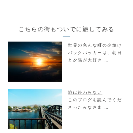
ができます。約
1200台が停めら
れる広い駐車場
は無料です
が、...
こちらの街もついでに旅してみる
世界の色んな町の夕焼け
バックパッカーは、朝日
と夕陽が大好き …
旅は終わらない
このブログを読んでくだ
さったみなさま …