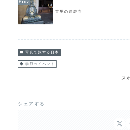
o
r
k
首里の達磨寺
写真で旅する日本
季節のイベント
ス
シェアする