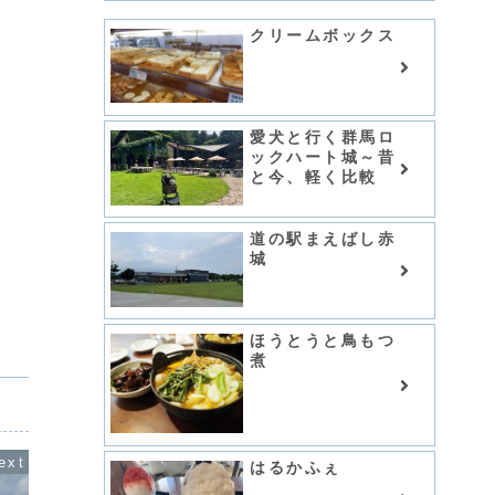
クリームボックス
愛犬と行く群馬ロ
ックハート城～昔
と今、軽く比較
道の駅まえばし赤
城
ほうとうと鳥もつ
煮
はるかふぇ