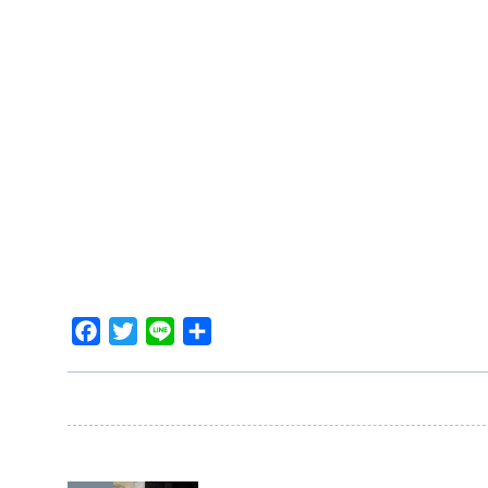
F
T
L
共
a
w
i
有
c
i
n
e
t
e
b
t
o
e