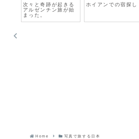
央市
次々と奇跡が起きる
ホイアンでの宿探し
たくさ
アルゼンチン旅が始
まった。
Home
写真で旅する日本