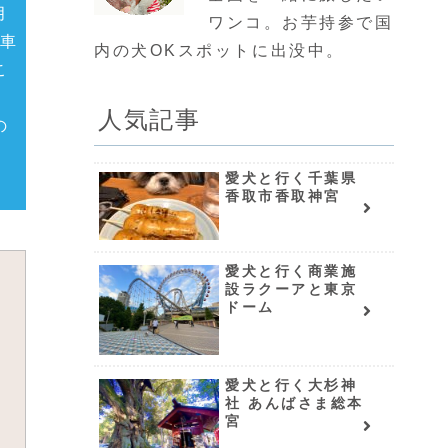
月
ワンコ。お芋持参で国
駐車
内の犬OKスポットに出没中。
こ
出
人気記事
の
愛犬と行く千葉県
香取市香取神宮
愛犬と行く商業施
設ラクーアと東京
ドーム
愛犬と行く大杉神
社 あんばさま総本
宮