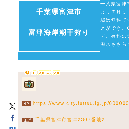
千葉県富津
千葉県富津市
より７月ま
場は無料で
とができ、
富津海岸潮干狩り
て、有料の
海水ももら
Infomation
https://www.city.futtsu.lg.jp/00000
HP
千葉県富津市富津2307番地2
住所