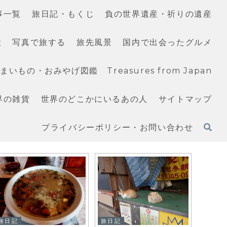
事一覧
旅日記・もくじ
負の世界遺産・祈りの遺産
旅
写真で旅する
旅先風景
国内で出会ったグルメ
いもの・おみやげ図鑑 Treasures from Japan
界の雑貨
世界のどこかにいるあの人
サイトマップ
プライバシーポリシー・お問い合わせ
旅日記
旅日記
旅日記