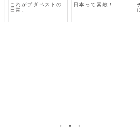
これがブダペストの
日本って素敵！
日常。