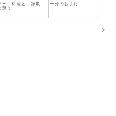
チェコ料理と、詐欺
十分のおまけ
ヴロ
に遭う
分が
って