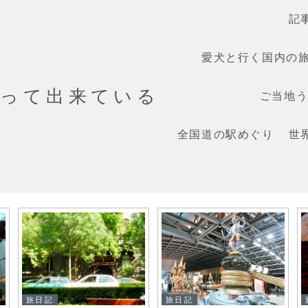
記
愛犬と行く国内の
だって出来ている
ご当地うま
全国道の駅めぐり
世
旅日記
旅日記