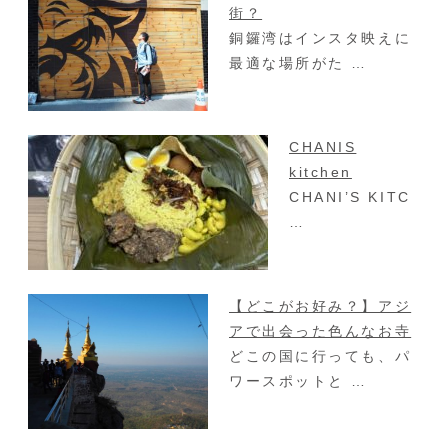
街？
銅鑼湾はインスタ映えに
最適な場所がた …
CHANIS
kitchen
CHANI’S KITC
…
【どこがお好み？】アジ
アで出会った色んなお寺
どこの国に行っても、パ
ワースポットと …