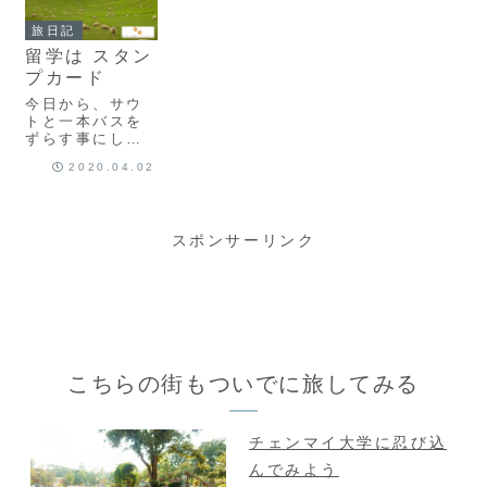
す。
お寺は変わって
てみたら。。。
るなーとか、な
旅人にとって
旅日記
んか好きだなー
は、とにかく全
留学は スタン
とか、お参りだ
てが新鮮で、全
けではなく、見
力で笑って全力
プカード
物するのも楽し
で怒っ...
今日から、サウ
ませてくれま
トと一本バスを
す。今日は、私
ずらす事にしま
が今まで旅先で
した。一人で起
出会ってきた中
2020.04.02
きられない彼
で印象的だった
は、もちろん私
お寺を紹介しま
より後のバス。
す。
さすがに、昨日
スポンサーリンク
の一件で、寝る
時まで考えちゃ
うくらいかなり
ムカついたの
で。今の私に
は、誰かに対す
る嫌悪感を抱え
る余裕もないの
こちらの街もついでに旅してみる
です。そんなろ
くでもないもの
抱えるくらいな
ら、その場所に
チェンマイ大学に忍び込
少しでも海外で
んでみよう
の生活と、英語
を詰め込みたい