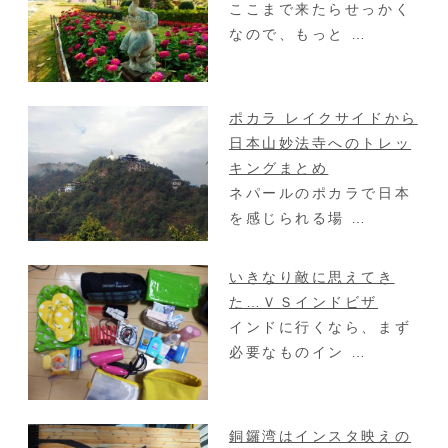
ここまで来たらせっかく
と思う。
なので、もっと …
ポカラ レイクサイドから
日本山妙法寺へのトレッ
キングまとめ
ネパールのポカラで日本
を感じられる場 …
いきなり敵に思えてき
た…ＶＳインドビザ
インドに行くなら、まず
必要なものイン …
銅鑼湾はインスタ映えの