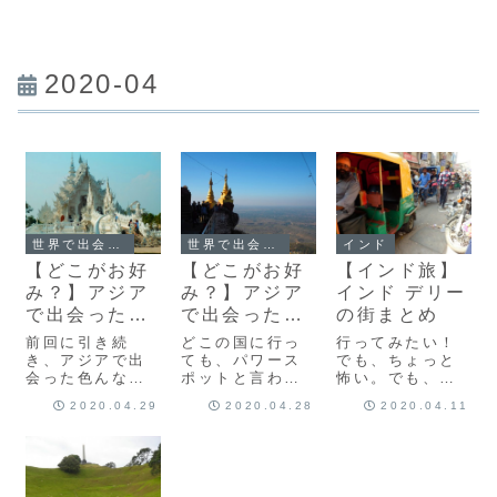
2020-04
世界で出会ったこんな物
世界で出会ったこんな物
インド
【どこがお好
【どこがお好
【インド旅】
み？】アジア
み？】アジア
インド デリー
で出会った色
で出会った色
の街まとめ
んなお寺２～
んなお寺
前回に引き続
どこの国に行っ
行ってみたい！
タイ編
き、アジアで出
ても、パワース
でも、ちょっと
会った色んなお
ポットと言われ
怖い。でも、こ
寺を紹介しま
ているお寺があ
の国に足を踏み
2020.04.29
2020.04.28
2020.04.11
す。お好みのお
って、同じアジ
入れる時は、呼
寺を、じゃんじ
ア圏と言えど
ばれている時ら
ゃん見つけてく
も、お寺によっ
しい。そんなイ
ださい！！今日
て見た目や雰囲
ンドにようやく
は、タイ編で
気も様々。この
呼ばれて、行っ