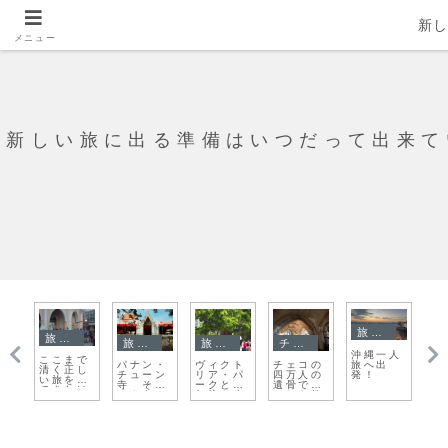
新
メニュー
新しい旅に出る準備はいつだって出来て
旅日記
旅日記
旅日記
旅日記
チェコ
沖縄一人
り
ここまで
旅へ出
パナン・
ヴィクト
チェコの
天
夜
清く正し
発！
チューン
リア・パ
四万人の
岸
い旅をし
寺 そし
ークと渣
遺骨で造
イ
てきたけ
てもう一
甸坊を歩
られた教
海
ど・・・
人のサム
く
会
だ
ライとの
だ
出会い