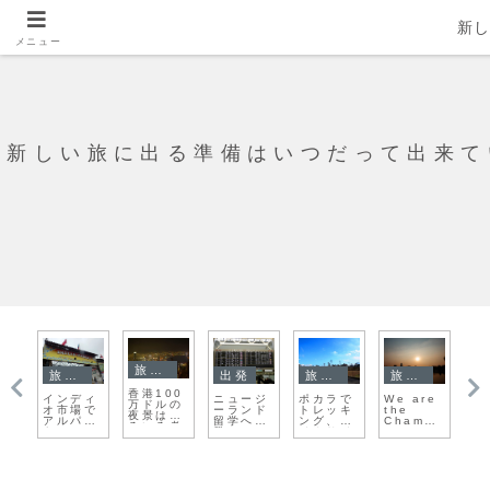
新
メニュー
新しい旅に出る準備はいつだって出来て
旅日記
旅日記
出発
旅日記
旅日記
香港100
か
インディ
ニュージ
ポカラで
We are
タ
万ドルの
す
オ市場で
ーランド
トレッキ
the
ハ
夜景はい
探
アルパカ
留学へ出
ング、レ
Champi
り
ろいろ考
を
発！
イクサイ
ons!!
な
え過ぎて
ドに帰
史
還？