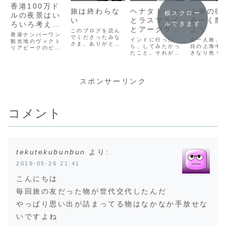
香港100万ド
旅は終わらな
ヘナタトゥー
上海の街
横スクロー
ルの夜景はい
い
とラスマライ
るーく散
ルできます
ろいろ考え過
とアーグラー
よう
このブログを読ん
ぎて
香港ナンバーワン
でくださったみな
の呪い
インドに行った
女一人旅、
観光地のヴィクト
さま、ありがとう
ら、してみたかっ
目の上海中
リアピークのピー
ございました。ほ
たこと。それがヘ
きなり色々
クタワー屋上に来
んっとうに日本の
ナタトゥー。ヘナ
だらけで、
ました。アーテイ
片隅でひっそりと
タトゥーは消える
きなり折れ
ファクトな夜景を
始めたこのブログ
タトゥー。一般的
もなったけ
観ながら考えたこ
でしたが、最後は
には、2週間程度
も、やっぱ
スポンサーリンク
と。歪んでいるの
あんなにもたくさ
持つって言われて
降り立つと
は、私の心の方な
んコメントやいい
るらしいけど、私
て見る上海
のかもしれない。
ねをいただけて、
はそんなに持ちま
のビル群に
本当に本当に感激
せんでした。 イン
気持ちにな
コメント
でした。私が旅に
ド人女性は、魔除
た。 (adsb
出る前に、旅に出
けとしてヘナタト
gle =
たくて出たくて
ゥーをするようで
window.a
た...
す。バックパッ
o...
カ...
tekutekubunbun
より:
2019-05-26 21:41
こんにちは
毎回旅の友だった物が世代交代したんだ
やっぱり思い出が詰まってる物はなかなか手放せな
いですよね