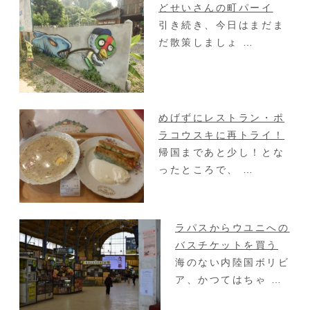
どせいさんの町パーイ
引き続き、今日はまだま
だ散策しましょ …
めげずにレストラン・ポ
ラコウスキに再トライ！
帰国まであと少し！とな
ったところで、 …
ラパスからウユニへの
バスチケットを買う
海のない内陸国ボリビ
ア、かつてはちゃ …