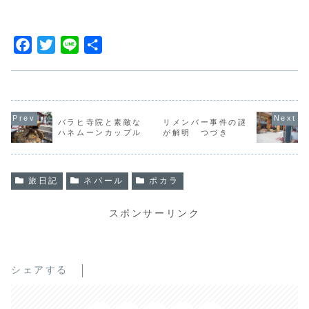
F
T
L
共
a
w
i
有
c
i
n
e
t
e
b
t
バラヒ寺院と素敵な
リメンバー事件の謎
ハネムーンカップル
が解明 つづき
o
e
o
r
k
旅日記
ネパール
ポカラ
スポンサーリンク
シェアする