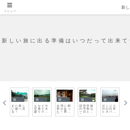
新
メニュー
新しい旅に出る準備はいつだって出来て
旅日記
旅日記
旅日記
旅日記
旅日記
て
また新し
エセイサ
台湾に昭
語学学校
ガンジス
な
い旅へ出
空港で大
和があっ
の平和な
川の日常
ナ
る！
盛りラン
た！菁桐
一日と苦
とネパー
い
チを
駅
手なニュ
ルへのバ
て
ージーラ
スチケッ
の
ンドの食
ト探し
べ物