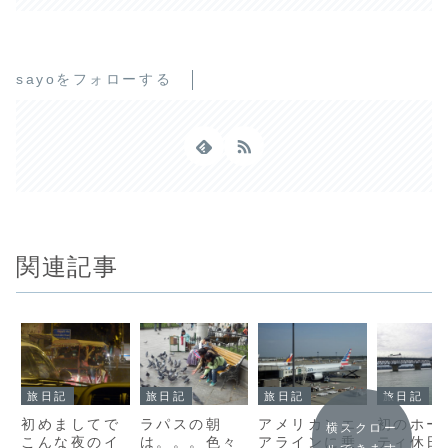
sayoをフォローする
関連記事
旅日記
旅日記
旅日記
旅日記
初めましてで
ラパスの朝
アメリカンエ
初のホー
横スクロー
こんな夜のイ
は。。。色々
アラインに乗
ティ休日