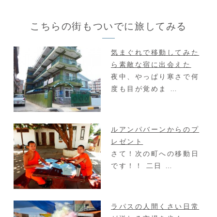
こちらの街もついでに旅してみる
気まぐれで移動してみた
ら素敵な宿に出会えた
夜中、やっぱり寒さで何
度も目が覚めま …
ルアンパバーンからのプ
レゼント
さて！次の町への移動日
です！！ 二日 …
ラパスの人間くさい日常