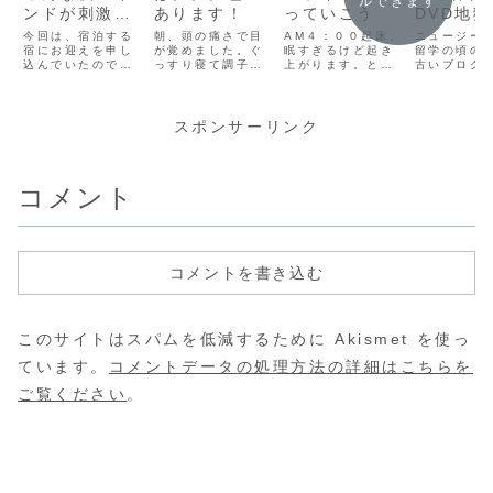
ルできます
ンドが刺激的
あります！
っていこう
DVD地
すぎる
ルチャー
今回は、宿泊する
朝、頭の痛さで目
AM４：００起床。
ニュージー
宿にお迎えを申し
が覚めました。ぐ
眠すぎるけど起き
ック連発
留学の頃の
込んでいたので
っすり寝て調子よ
上がります。と同
古いブログ
す。やっぱりイン
くても、やっぱり
時に、部屋の電気
行します。*
ドの旅は手ごわそ
高山病にはかか
が付き、テンショ
留学時のも
うだから、日本人
る。ちなみにゴロ
ン高いゴロー丸
ありません
宿で情報集めをと
ー丸も、全く同じ
が、「昨日はごめ
*・・・・・
スポンサーリンク
思い、数日前から
症状です。よし、
んね。楽しんでい
・・・・・
予約をしていまし
高山病の薬、買い
こう！！」(ﾟ∀ﾟ*)
・・・・・
た。でもって、初
に行くか。とりあ
結局こうなりま
・・・・・
の名前入りのボー
えず、手持ちのイ
す。ケンカは、基
・・
コメント
ドでの空港出迎
ブを飲んで、イン
本的には、私が怒
(adsbygoo
え！こんなのバッ
ドで買ってきたア
ることしかないの
window.a
クパッカーには縁
ーユルヴェーダを
で、いつも謝るの
oogle || []
がないイベントで
こめかみに塗る
は向こう。そ...
すか...
と、...
コメントを書き込む
このサイトはスパムを低減するために Akismet を使っ
ています。
コメントデータの処理方法の詳細はこちらを
ご覧ください
。