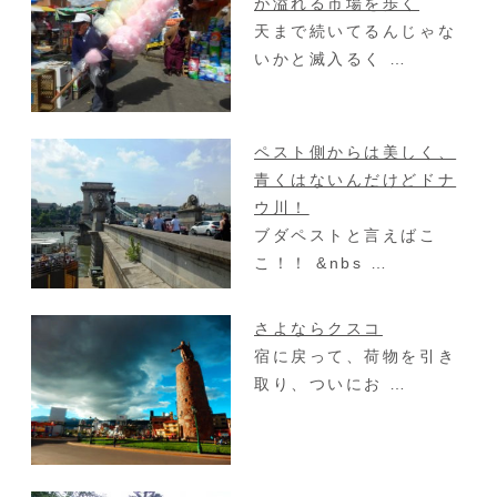
が溢れる市場を歩く
天まで続いてるんじゃな
いかと滅入るく …
ペスト側からは美しく、
青くはないんだけどドナ
ウ川！
ブダペストと言えばこ
こ！！ &nbs …
さよならクスコ
宿に戻って、荷物を引き
取り、ついにお …