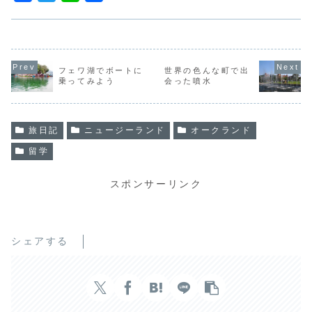
a
w
i
有
c
i
n
e
t
e
b
t
フェワ湖でボートに
世界の色んな町で出
乗ってみよう
会った噴水
o
e
o
r
k
旅日記
ニュージーランド
オークランド
留学
スポンサーリンク
シェアする