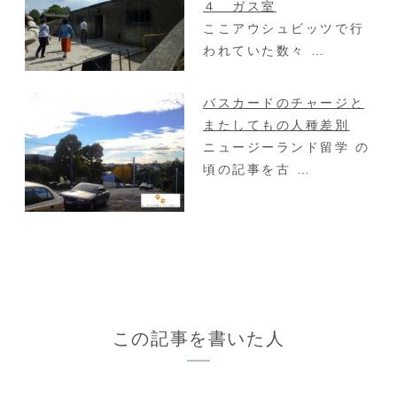
４ ガス室
ここアウシュビッツで行
われていた数々 …
バスカードのチャージと
またしてもの人種差別
ニュージーランド留学 の
頃の記事を古 …
この記事を書いた人