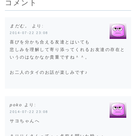
コメント
(adsbygoo
とを考えながら眠
んの店でキウイレ
がなく、若気の至
window.a
りにつきました。
モンアップルスム
りでバンドなんて
oog...
夢を見ました。不
ージーだったっけ
やっちゃってた
思議な不思議な夢
な、あれを飲ん
頃、ＰＣも持って
で...
で...
い...
まだむ。
より:
2014-07-22 23:08
喜びを分かち合える友達とはいても
悲しみを理解して寄り添ってくれるお友達の存在と
いうのはなかなか貴重ですね＾＾。
お二人のタイのお話が楽しみです♪
poko
より:
2014-07-22 23:08
サヨちゃんへ