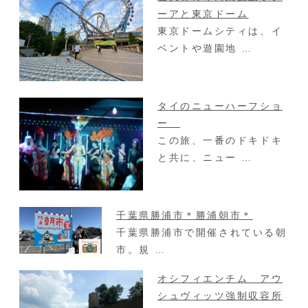
ーアと東京ドーム
東京ドームシティは、イ
ベントや遊園地 …
タイのニューハーフショ
ー
この旅、一番のドキドキ
と共に、ニュー …
千葉県勝浦市＊勝浦朝市＊
千葉県勝浦市で開催されている朝
市。規 …
オシフィエンチム アウ
シュヴィッツ強制収容所