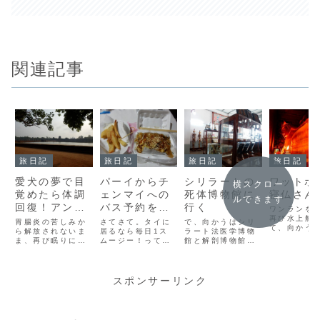
関連記事
旅日記
旅日記
旅日記
旅日記
愛犬の夢で目
パーイからチ
シリラートの
ワットポ
横スクロー
覚めたら体調
ェンマイへの
死体博物館に
寝仏さん
ルできます
回復！アンコ
バス予約をし
行く
ワンランを
ールワットへ
た
再び水上船
胃腸炎の苦しみか
さてさて。タイに
で、向かうはシリ
て、向かう
ら解放されないま
居るなら毎日1ス
ラート法医学博物
ティアンと
ま、再び眠りにつ
ムージー！ってこ
館と解剖博物館で
です。バン
きました。明日は
とで、今日のスム
す。スイマセン、
来たら、こ
どうなるんだろ
ージーはスイカで
悪趣味ですね。こ
なければ！
う。早く、アンコ
す。ほんっと、こ
こは、本物の人間
とで、寝仏
ールワットに行き
のスムージーには
の体がホルマリン
スポンサーリンク
に、ワット
たい。それを目指
お世話になったな
漬けにして、標本
向かいます
して、私の旅はこ
ー。旅に出て初め
として並んでいる
からは、明
こまで来た。なの
て飲んだのは、ワ
のです。まだ、そ
ｏ！
に。。。そんなこ
ンラン。おじちゃ
んなに海外に興味