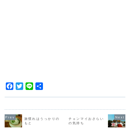
F
T
L
共
a
w
i
有
c
i
n
e
t
e
b
t
旅慣れはうっかりの
チェンマイおさらい
もと
の気持ち
o
e