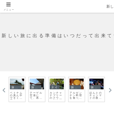
新
メニュー
新しい旅に出る準備はいつだって出来て
旅日記
旅日記
タイ
旅日記
旅日記
ロ
ベトナム
テーゲル
カンチャ
アルゼン
ほんとの
小
】
の真ん中
空港に
ナブリー
チン料理
チェンマ
ー
ト
でキミと
て、再び
のクウェ
を食べ
イの夜を
ロ
ウ
再会
ビミョ～
ー川鉄橋
て、ゴロ
知らなか
漕
の
な気持ち
は歩いて
ー丸勝手
った
め
渡るのが
に怒る
おすすめ