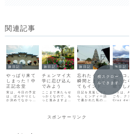
関連記事
旅日記
旅日記
旅日記
旅日記
やっぱり来て
チェンマイ大
忘れたくない
クスコ。
横スクロー
しまった！中
学に忍び込ん
瞬間とまたし
着いたら
ルできます
正記念堂
でみよう
てもインド人
敵でしん
にキレる瞬間
町だった
実は、今日の予定
ここまで来たらせ
日記を見返してた
バスは、AM
は、ぼんやりとし
っかくなので、も
と
ら、ヒンディー語
ごろ、クス
か決めてなかった
っと進みますよ！
で書かれた私の名
Cruz del 
んですよね。って
次に向かったの
前を発見しまし
バスターミ
ことで、地図を開
は、チェンマイ大
た。誰かインド人
到着。 この
くと、なんとなな
学です。しかし、
に書いてもらった
移動続きの
な、なんと。あの
ここ来るのちょっ
んだろうけど、誰
ようやく終
スポンサーリンク
場所が歩いて行け
と苦労した。。。
に書いてもらった
打たれます。
そうだったので、
ベトナムもそうだ
のか覚えてないの
かく、ベッ
行くことに。
ったけど、タイの
です。彼らかな
び込みたい
(adsbygoogle =
大きな道路渡るの
ぁ。。。→ イン
んと横にな