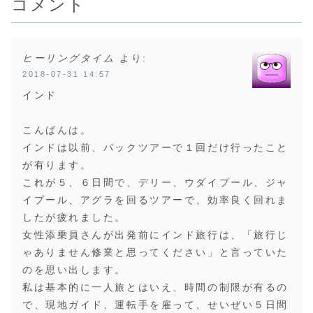
コメント
window.adsbyg
も一苦労なんです
ド人の男の子達と
のだよ。と
oogle || []).p...
よ。なんてったっ
の束の間の時間宝
がら、宿に
て、凄い車＆バイ
物なのに駄目です
ら、すぐに
クの量ですか
ね。これもきっ
た...
ら。。...
と、バ...
ヒーリングタイム
より:
2018-07-31 14:57
インド
こんばんは。
インドは以前、パックツアーで１回だけ行ったこと
が有ります。
これが５、６日間で、デリー、ウダイプール、ジャ
イプール、アグラを回るツアーで、効率良く回れま
したが疲れました。
女性添乗員さんが出発前にインド旅行は、「旅行じ
ゃありません修業と思ってください」と言っていた
のを思い出します。
私は基本的に一人旅とはいえ、時間の制限が有るの
で、現地ガイド、運転手を雇って、せいぜい５日間