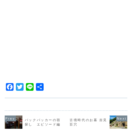
F
T
L
共
a
w
i
有
c
i
n
e
t
e
b
t
バックパッカーの宿
古墳時代のお墓 吉見
探し エピソード編
百穴
o
e