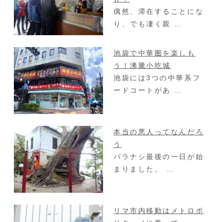
偶然、滞在することにな
り、でも凄く親 …
池袋で中華圏を楽しも
う！沸騰小吃城
池袋には3つの中華系フ
ードコートがあ …
本当の悪人ってなんだろ
う
バラナシ最後の一日が始
まりました。 …
リマ市内移動はメトロポ