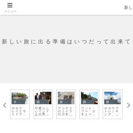
新
メニュー
新しい旅に出る準備はいつだって出来て
ネパール
旅日記
旅日記
旅日記
旅日記
旅日記
ポカラ
可愛らし
アンデス
ワット・
ポカラで
タイの山
レイクサ
いインド
のミイラ
プー・カ
トレッキ
の草花
イドでの
人の男の
の少女に
オトーン
ング、日
ボートの
子達に出
会いに行
に到着
本山妙法
乗り方
会えたア
く
寺に着い
ーグラ
たよ！
ー・フォ
ート駅