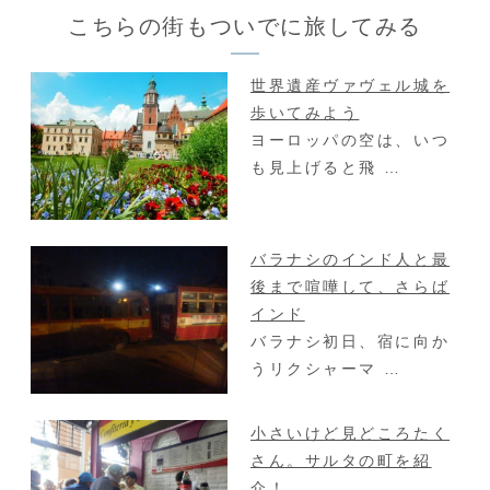
こちらの街もついでに旅してみる
世界遺産ヴァヴェル城を
歩いてみよう
ヨーロッパの空は、いつ
も見上げると飛 …
バラナシのインド人と最
後まで喧嘩して、さらば
インド
バラナシ初日、宿に向か
うリクシャーマ …
小さいけど見どころたく
さん。サルタの町を紹
介！