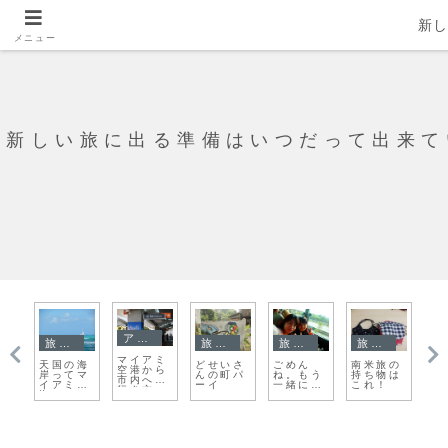
新
メニュー
新しい旅に出る準備はいつだって出来て
アメリカ
旅日記
旅日記
旅日記
旅日記
マイアミ
re
天国の海
どせいさ
ごめん
南米旅の
こ
空港から
岸ってマ
んの町パ
ね。もう
持ち物は
に
市内への
pi
イアミの
ーイ
一緒に歩
これ！
烈
行き方
海のこと
けない。
き
（バス）
だったん
た
だ