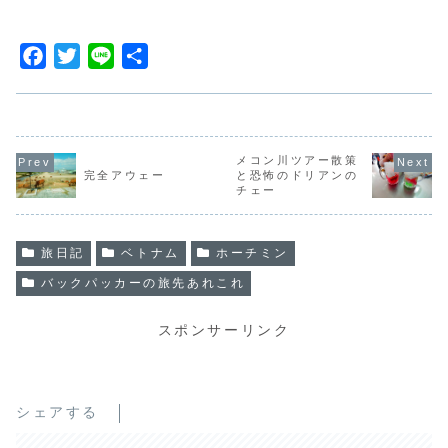
F
T
L
共
a
w
i
有
c
i
n
e
t
e
b
t
メコン川ツアー散策
完全アウェー
と恐怖のドリアンの
o
e
チェー
o
r
k
旅日記
ベトナム
ホーチミン
バックパッカーの旅先あれこれ
スポンサーリンク
シェアする