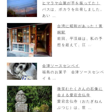
ヒマラヤ山脈が手を振ってた！
バスは、ポカラを出発しました。
あい …
台湾に昭和があった！菁
桐駅
前回、平渓線は、私の予
想を超えて、江 …
会津ソースセンベイ
福島のお菓子 会津ソースセンベ
イ & …
微笑むたくさんの石像に
会える愛宕念仏寺
愛宕念仏寺（おたぎねん
ぶつじ）は、世 …