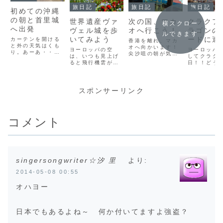
旅日記
旅日記
旅日記
初めての沖縄
の朝と首里城
世界遺産ヴァ
次の国、マカ
クラクフ
横スクロー
へ出発
ヴェル城を歩
オへ行こう！
ラゴンの
ルできます
いてみよう
ードに遭
カーテンを開ける
香港を離れ、マカ
と外の天気はくも
オへ向かいます！
ヨーロッパの空
ヨーロッパ
り。あーあ・・・
尖沙咀の朝が気持
は、いつも見上げ
してクラク
晴天見たいなー。
ちいいほど、新し
ると飛行機雲があ
日！！どう
よく寝たー！冷蔵
い国へ行くと言う
って、たくさんの
い話ですが
庫の音が響いてし
のはテンションが
緑も、第二の故郷
ロッパの宿
ばらく寝付けなか
高まるのです。フ
のニュージーラン
あるこれっ
ったけど、結局ぐ
ェリーターミナル
ドによく似てて、
濯物干しな
スポンサーリンク
っすり。一度も目
もすいすい進ん
何度もニュージー
ょうか？？？
が覚めなかった。
で、あっという間
のこと思い出して
て、もはや
ホテルはかなり静
に船の中。束の間
たよ。あれも気づ
干しとして
かで、まぁおもろ
の船旅です。
けば、遠い景色に
るじゃん！
まち自体も静かな
コメント
なってしまった。
感じなんで
街だから、夜は静
でも、飛行機雲の
最初の頃、
かに寝たい人に
思い出が、ヨーロ
リーで、同
は...
ッパに来て増え
ーロッパ人
た...
濯...
singersongwriter☆汐 里
より:
2014-05-08 00:55
オハヨー
日本でもあるよね～ 何か付いてますよ強盗？