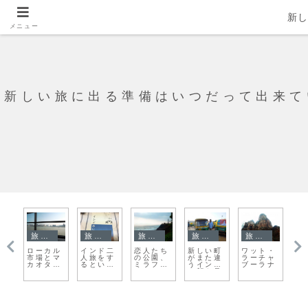
新
メニュー
新しい旅に出る準備はいつだって出来て
旅日記
旅日記
旅日記
旅日記
旅日記
・
マチュピ
この旅最
SORYA
クトナ
最終日の
パ
ャ
チュ遺跡
後のバス
ショッピ
ー・ホ
朝、様々
チ
ナ
ラスト
移動クス
ングセン
ラ、セド
な民族衣
寺
コからリ
ター
リツは思
装のパレ
て
マ
ったより
ードが始
人
誰もいな
まる
ラ
いっす
出