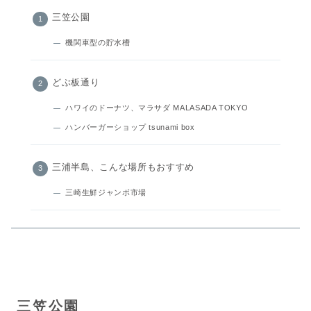
三笠公園
機関車型の貯水槽
どぶ板通り
ハワイのドーナツ、マラサダ MALASADA TOKYO
ハンバーガーショップ tsunami box
三浦半島、こんな場所もおすすめ
三崎生鮮ジャンボ市場
三笠公園