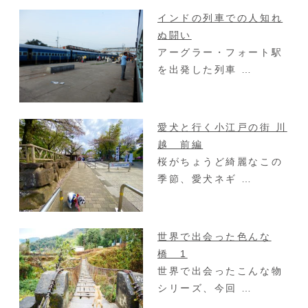
インドの列車での人知れ
ぬ闘い
アーグラー・フォート駅
を出発した列車 …
愛犬と行く小江戸の街 川
越 前編
桜がちょうど綺麗なこの
季節、愛犬ネギ …
世界で出会った色んな
橋 1
世界で出会ったこんな物
シリーズ、今回 …