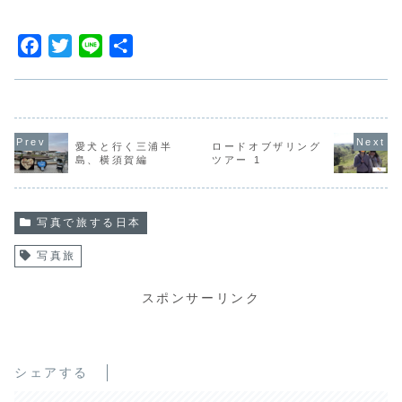
F
T
L
共
a
w
i
有
c
i
n
e
t
e
b
t
愛犬と行く三浦半
ロードオブザリング
島、横須賀編
ツアー 1
o
e
o
r
k
写真で旅する日本
写真旅
スポンサーリンク
シェアする