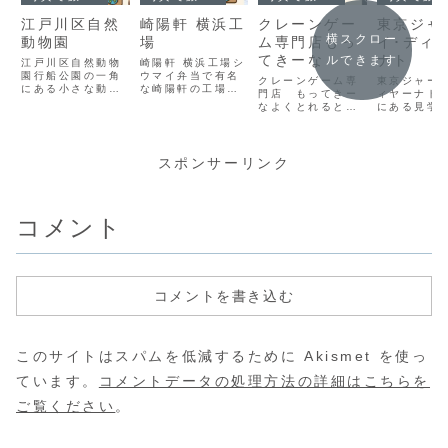
江戸川区自然
崎陽軒 横浜工
クレーンゲー
東京ジャ
横スクロー
動物園
場
ム専門店もっ
イ･ディ
てきーな
ナト
ルできます
江戸川区自然動物
崎陽軒 横浜工場シ
園行船公園の一角
ウマイ弁当で有名
クレーンゲーム専
東京ジャー
にある小さな動物
な崎陽軒の工場見
門店 もってきー
ィヤーナト
園。区が運営して
学は、崎陽軒の始
なよくとれると評
にある見学
いる無料の動物園
まりなどを知るこ
判のクレーンゲー
るモスク。
と思いきや、なん
とができ、試食ま
ム専門店。店内に
やかながら
と約60種類もの動
でいただけます。
はキャラクターグ
も華やかで
物が暮らしてい
可愛らしいマスコ
ッズから日用品や
です。敷地
スポンサーリンク
て、その種類は無
ットのひょうちゃ
食べ物まで様々な
トルコ文化
料で見られるなん
んグッズを始め、
クレーンゲームが
ーもあり、
て凄い！と思う動
崎陽軒のお土産な
あり、料金も１回
やハラール
物ばかり。オース
ども購入できま
１０円の物まであ
売店もあり
コメント
トラリア政府の認
す。人気なので予
ります。店舗数は
イスラムの
定も受けていると
約をした方が確実
まだそんなに多く
ついて解説
のこと。ふれあ
です。写真はダ
ないものの、関東
れる日本語
い...
ブ...
に数店舗ありま
も行われてい
す...
コメントを書き込む
このサイトはスパムを低減するために Akismet を使っ
ています。
コメントデータの処理方法の詳細はこちらを
ご覧ください
。