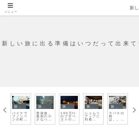
新
メニュー
新しい旅に出る準備はいつだって出来て
旅日記
旅日記
旅日記
旅日記
旅日記
憧
バイクで
香港旅、
100万ft
シェムリ
ラパスの
女
ト
プノンペ
最初の小
のブダペ
アップに
朝
旅
ホ
ンの町を
さなハプ
ストの夜
到着
は。。。
泊
え
走ろう
ニング
景ってこ
ー！！！
色々あり
す
。
ういうこ
ですが、
ます！
と！
すいませ
・
ん、また
喧嘩で
す。。。