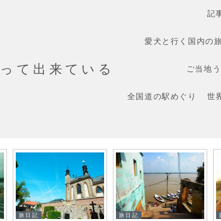
記
愛犬と行く国内の
だって出来ている
ご当地うま
全国道の駅めぐり
世
旅日記
旅日記