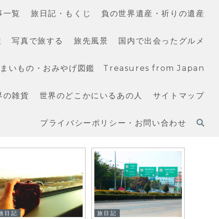
事一覧
旅日記・もくじ
負の世界遺産・祈りの遺産
旅
写真で旅する
旅先風景
国内で出会ったグルメ
いもの・おみやげ図鑑 Treasures from Japan
界の雑貨
世界のどこかにいるあの人
サイトマップ
プライバシーポリシー・お問い合わせ
旅日記
旅日記
旅日記