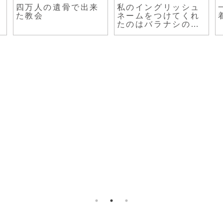
四万人の遺骨で出来
私のイングリッシュ
た教会
ネームをつけてくれ
たのはバラナシのイ
ンド人でした。