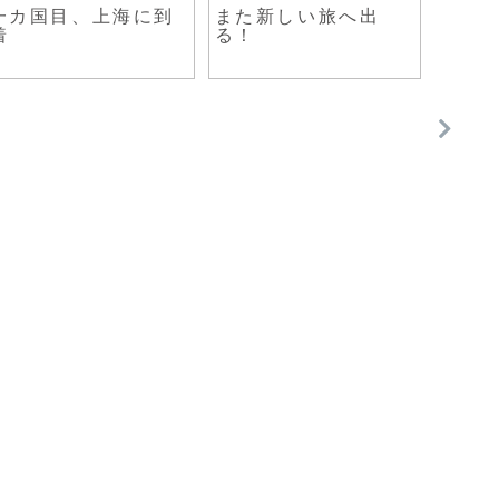
一カ国目、上海に到
また新しい旅へ出
香港
着
る！
のだ