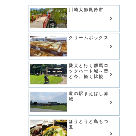
川崎大師風鈴市
クリームボックス
愛犬と行く群馬ロ
ックハート城～昔
と今、軽く比較
道の駅まえばし赤
城
ほうとうと鳥もつ
煮