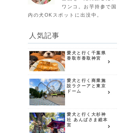
ワンコ。お芋持参で国
内の犬OKスポットに出没中。
人気記事
愛犬と行く千葉県
香取市香取神宮
愛犬と行く商業施
設ラクーアと東京
ドーム
愛犬と行く大杉神
社 あんばさま総本
宮