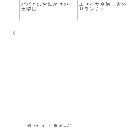
物パン
パパとのお出かけの
エセイサ空港で大盛
着い
土曜日
りランチを
Home
旅日記