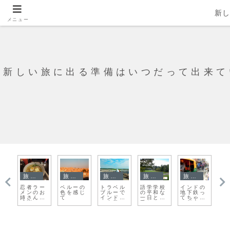
新
メニュー
新しい旅に出る準備はいつだって出来て
旅日記
旅日記
旅日記
旅日記
旅日記
の
銅鑼湾は
悲しい場
ウィーン
プノンペ
ニュージ
カ
っ
インスタ
所に行く
はファス
ンの真ん
ーランド
ナ
ん
映えの
のに笑み
トフード
中で大喧
に来たか
の
街？
がこぼれ
が楽し
嘩するジ
らには絶
ー
てしまう
い！
ャパニー
対行きた
は
の
ズとタイ
いあの場
渡
は。。。
ワンレン
所
お