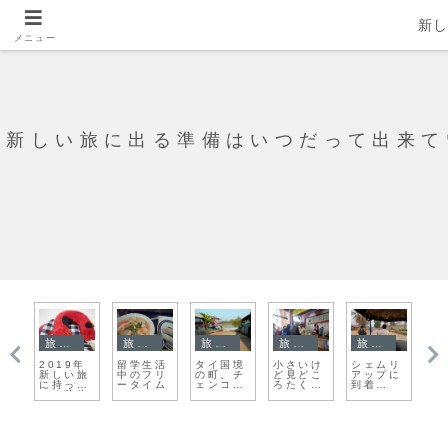
新
メニュー
新しい旅に出る準備はいつだって出来て
旅の準備
旅日記
旅日記
旅日記
旅日記
ロ
2019年
留学生活
タイ国境
小さいけ
シェムリ
オ
】
新しい旅
中のフリ
の町、チ
ど見どこ
アップに
エ
ン
に持って
ータイム
ェンコー
ろたくさ
到着
ム
ロ
いく荷物
ン
ん。サル
ー！！！
シ
の
はこれ！
タの町を
ですが、
ッ
め
紹介！
すいませ
収
ん、また
１
喧嘩で
す。。。