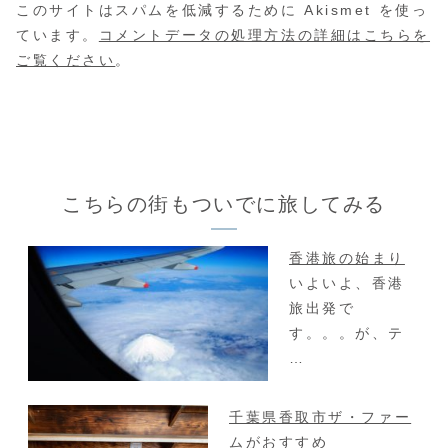
このサイトはスパムを低減するために Akismet を使っ
ています。
コメントデータの処理方法の詳細はこちらを
ご覧ください
。
こちらの街もついでに旅してみる
香港旅の始まり
いよいよ、香港
旅出発で
す。。。が、テ
…
千葉県香取市ザ・ファー
ムがおすすめ