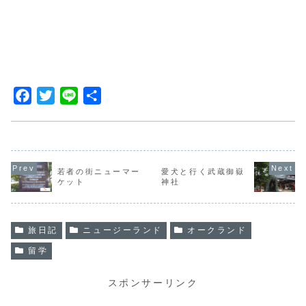
F
T
L
共
a
w
i
有
c
i
n
e
t
e
b
t
若者の街ニューマー
愛犬と行く武蔵御嶽
ケット
神社
o
e
o
r
k
旅日記
ニュージーランド
オークランド
留学
スポンサーリンク