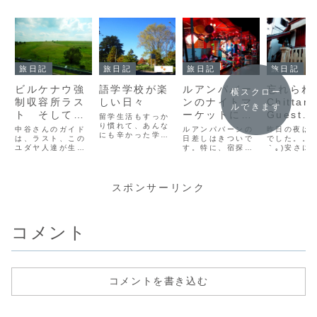
旅日記
旅日記
旅日記
旅日記
ビルケナウ強
語学学校が楽
ルアンパバー
忘れられ
横スクロー
制収容所ラス
しい日々
ンのナイトマ
Chittan
ルできます
ト そして生
ーケットに行
Guest
留学生活もすっか
まれた感情
り慣れて、あんな
こう！
House
中谷さんのガイド
ルアンパバーンの
昨日の夜は
にも辛かった学校
は、ラスト、この
日差しはきついで
さんとワ
でした。。。
に行くのが、凄く
ユダヤ人達が生活
す。特に、宿探し
｀｡)安さに
ゃんとの
楽しくなってきた
をさせられていた
をしてずーっと歩
れ、とんで
ことに気が付きま
い
バラックの中へ
き回ったので、も
ドミトリー
した。語学学校
と、続きました。
うぐったり。お寺
を選んでし
は、週ごとに変化
ここも少し前ま
にハルコのお祈り
昨日でした
スポンサーリンク
が訪れます。ま
で、もっとたくさ
もしてきたし、次
の廊下でパ
ず、卒業生と入学
ん入れるようなバ
の町への足も確保
をカタカタ
生が週ごとに入れ
ラックがあったそ
できたし、夜まで
いると、な
替わるので、人間
うです。 でも今現
宿で休みました。
に座ってき
コメント
関係が変化して行
在、立ち入りが認
(adsbygoogle =
の男性が、
くのです。私はい
められているの
window.adsbyg
らやばいん
つの間にか、この
は、数棟のみ。 こ
oogl...
ゃ。。。っ
クラスでは古株で
の辺りは特に、
を吸いだし
は決してないけ
女...
り。。...
ど、まぁ中くら
コメントを書き込む
い。