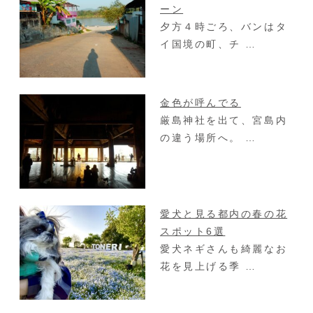
ーン
夕方４時ごろ、バンはタ
イ国境の町、チ …
金色が呼んでる
厳島神社を出て、宮島内
の違う場所へ。 …
愛犬と見る都内の春の花
スポット6選
愛犬ネギさんも綺麗なお
花を見上げる季 …