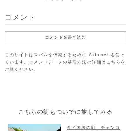
んでいた跡地。歩
ードを買うことに
かったなと、いき
う！！ ちな
いて行けるかな
しました。ジェラ
なり幸せに思える
早めに行っ
ぁ。。。うん。行
ードの屋台が可愛
出来事に会えた夜
良かったの
ってみましょう！
いよ！おい！リア
でした。今日は夕
コメント
が、食べ終
(adsbygoogle =
充カップル邪魔だ
飯何にしよう？と
には日本の
window.adsbyg
よ！！(｀・ω・
いうか、どこで食
の屋台なみ
oogle || ...
´) 女一人旅心の
べよう。とタメル
ができ...
暴言：嫉妬とも
の中心部を適当
言...
に...
コメントを書き込む
このサイトはスパムを低減するために Akismet を使っ
ています。
コメントデータの処理方法の詳細はこちらを
ご覧ください
。
こちらの街もついでに旅してみる
タイ国境の町、チェンコ