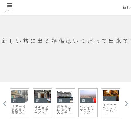
新
メニュー
新しい旅に出る準備はいつだって出来て
旅日記
旅日記
旅日記
旅日記
旅日記
香
で
始
ワローロ
ブダペス
ウィハー
リメンバ
東門市場
ナ
ット市場
ト ブダ
ン・プ
ー事件の
と龍山寺
会
を歩こ
側を歩い
ラ・モン
謎が解
で台湾の
れ
う！
てみる
コン・ボ
明 つづ
日常を感
る
ピット
き
じる