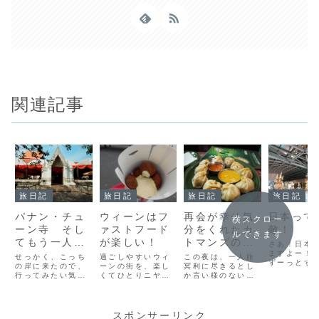
関連記事
旅日記
旅日記
旅日記
旅日記
パナン・チュ
ウィーンはフ
再会が幸せ気
日本って
横スクロー
ーン寺 そし
ァストフード
分をくれたカ
敵！
ルできます
てもう一人の
が楽しい！
トマンズの夜
さあ！日本
サムライとの
のはじまり
ますよー！
せっかく、こっち
過ごしやすいウィ
この夜は、一人旅
ずーっとず
出会い
の岸に来たので、
ーンの街を、楽し
冥利に尽きるとし
心待ちにし
行ってみたい気に
くてひとりニヤニ
か言い様のない、
日本への帰
なるところ
ヤしながら歩いて
奇跡みたいな出会
です。とり
は。。。日本人
いたら、久々に食
いがいっぱいあっ
ず、ホテル
跡！名前の通り、
欲が出てきたの
て、日本を思いき
つきなので
日本人がかつて住
で、屋台でジェラ
って飛び出して良
スポンサーリンク
に行きまし