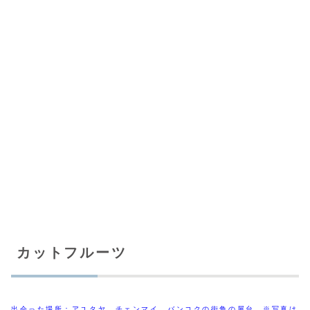
カットフルーツ
出会った場所：アユタヤ、チェンマイ、バンコクの街角の屋台 ※写真は