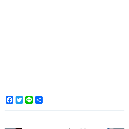
F
T
L
共
a
w
i
有
c
i
n
e
t
e