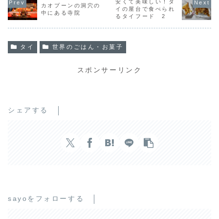
b
t
安くて美味しい！タ
カオプーンの洞穴の
イの屋台で食べられ
中にある寺院
o
e
るタイフード 2
o
r
k
タイ
世界のごはん・お菓子
スポンサーリンク
シェアする
sayoをフォローする