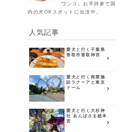
ワンコ。お芋持参で国
内の犬OKスポットに出没中。
人気記事
愛犬と行く千葉県
香取市香取神宮
愛犬と行く商業施
設ラクーアと東京
ドーム
愛犬と行く大杉神
社 あんばさま総本
宮