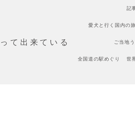
記
愛犬と行く国内の
だって出来ている
ご当地うま
全国道の駅めぐり
世