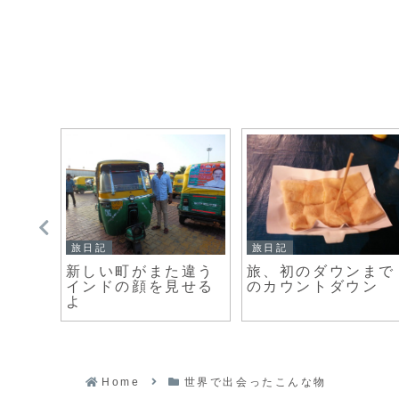
旅日記
旅日記
ール旅
新しい町がまた違う
旅、初のダウンまで
インドの顔を見せる
のカウントダウン
よ
Home
世界で出会ったこんな物