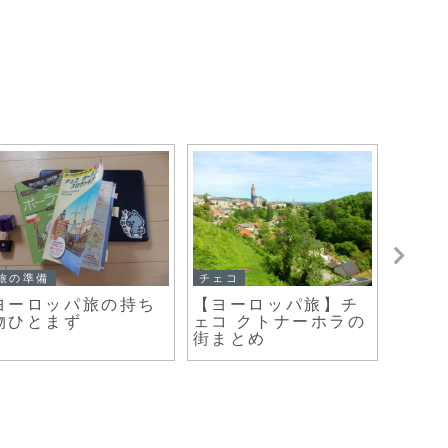
旅の準備
チェコ
旅日記
ヨーロッパ旅の持ち
【ヨーロッパ旅】チ
クラ
物ひとまず
ェコ クトナーホラの
港へ
街まとめ
方