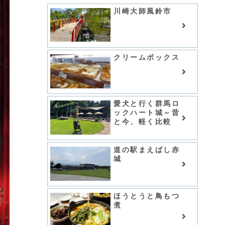
川崎大師風鈴市
クリームボックス
愛犬と行く群馬ロ
ックハート城～昔
と今、軽く比較
道の駅まえばし赤
城
ほうとうと鳥もつ
煮