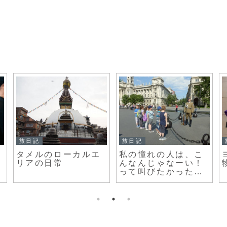
旅日記
旅日記
タメルのローカルエ
私の憧れの人は、こ
リアの日常
んなんじゃなーい！
って叫びたかったハ
ンガリー衛兵交代式