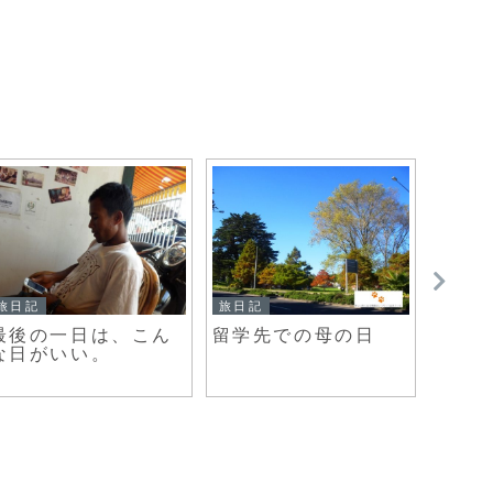
旅日記
旅日記
旅日記
最後の一日は、こん
留学先での母の日
小さ
な日がいい。
ン湾