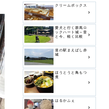
クリームボックス
愛犬と行く群馬ロ
ックハート城～昔
と今、軽く比較
道の駅まえばし赤
城
ほうとうと鳥もつ
煮
はるかふぇ