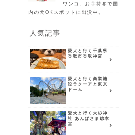
ワンコ。お芋持参で国
内の犬OKスポットに出没中。
人気記事
愛犬と行く千葉県
香取市香取神宮
愛犬と行く商業施
設ラクーアと東京
ドーム
愛犬と行く大杉神
社 あんばさま総本
宮