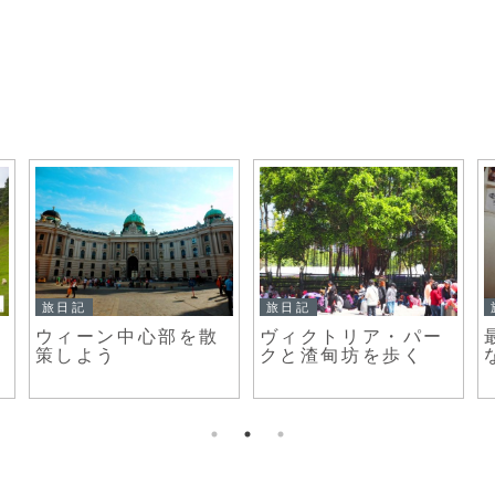
旅日記
旅日記
ウィーン中心部を散
ヴィクトリア・パー
策しよう
クと渣甸坊を歩く