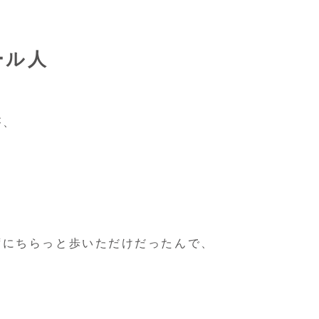
ール人
が、
！
ずにちらっと歩いただけだったんで、