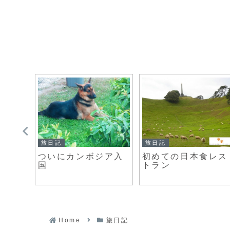
旅日記
旅日記
頑張れ
ついにカンボジア入
初めての日本食レス
こと
国
トラン
Home
旅日記