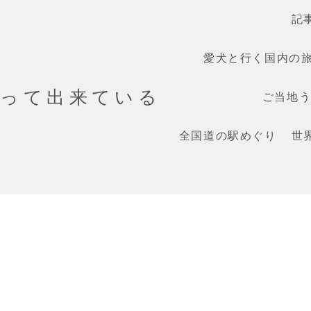
記
愛犬と行く国内の
だって出来ている
ご当地うま
全国道の駅めぐり
世