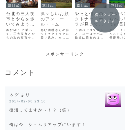
旅日記
旅日記
旅日記
旅日記
台北の三大夜
凛々しいお顔
やっと憧れの
ブダペス
横スクロー
市とやらを歩
のアンコー
クトナー・ホ
らベルリ
ルできます
いてみよう…
ル・トム
ラが見えてき
での長距
臨江街観光夜
た。で
ス
再びMRTに乗っ
再び岡村さんの待
下調べゼロで来る
２３：１５
市編
て、三大夜市とや
つトゥクトゥクに
も・・・
と、ヨーロッパの
ペストを出
らの次の夜市を目
乗り込み、次に向
鉄道に乗るのは大
長距離バス
指します。でもね
かう場所は、アン
苦労ということが
びスロバキ
ぇ。。。またして
コール・トム で
わかりました。当
り、ブラテ
も、下調べの足り
す。南大門にさし
たり前っす。電光
バに寄り、
なさ＆ガイドブッ
かかった時、オカ
掲示板で、クトナ
に入りまし
スポンサーリンク
クの適当情報さに
ムラさんがトゥク
ー・ホラ行きの電
明け前頃、
やられました。
トゥクを停めてく
車の出発時刻が出
にいったん
(adsbygoogle =
れました。オカム
るのを待ちます。
り、眠い目
window.adsbyg
ラさん「ここも有
待ちます。待ちま
に開けて見
コメント
oogle ||
名な橋です。ここ
す。。。。(･Θ･;)
ノはすごく
[]).push({})...
で写真を撮りまし
あ、、、あれ？こ
街でした。
ょう。」呉さん、
こエリアが違うと
(adsbygoo
岡村さんと3人
かそういう...
wind...
で...
カツ
より:
2014-02-08 23:10
復活してますか～！？（笑）
俺は今、シュムリアップにいます！