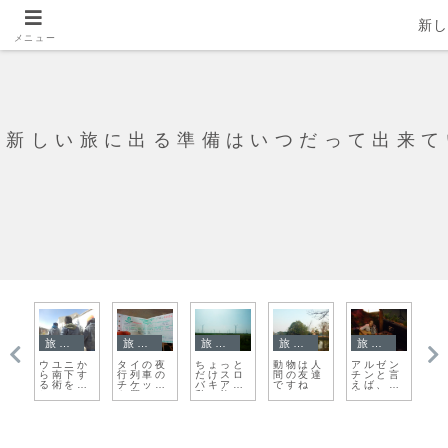
新
メニュー
新しい旅に出る準備はいつだって出来て
旅日記
旅日記
旅日記
旅日記
旅日記
ヒマラヤ
星空と夜
山脈が手
ン
ワットプ
ボリビア
束の間ブ
波
明けと。
を振って
言
ラケオで
のローカ
エノスア
コ
ウユニ塩
た！
お
涙ぽろぽ
ルフード
イレスを
ア
湖にバイ
ろ
を紹介
怪しい人
ま
バイ！
間になっ
て歩く