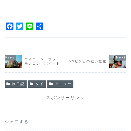
F
T
L
共
a
w
i
有
c
i
n
e
t
e
b
t
ウィハーン・プラ・
VSビンとの戦い激化
モンコン・ボピット
o
e
o
r
k
旅日記
タイ
アユタヤ
スポンサーリンク
シェアする