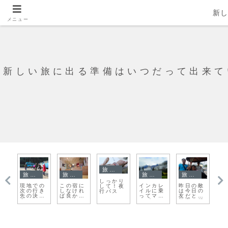
新
メニュー
新しい旅に出る準備はいつだって出来て
旅日記
旅の準備
旅日記
旅日記
旅日記
しっかり
で
現地での
この宿に
インカレ
昨日の敵
カ
して！夜
チ
次の行き
しなけれ
イルに乗
は今日の
ー
行バス
先の決め
ば良かっ
ってマチ
友だと、
へ
。
方
たの
ュピチュ
切実に想
す
に。。。
村を目指
う
車
す
で