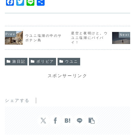
F
T
L
共
a
w
i
有
c
i
n
e
t
e
b
t
星空と夜明けと。ウ
ウユニ塩湖の中のサ
ユニ塩湖にバイバ
ボテン島
o
e
イ！
o
r
k
旅日記
ボリビア
ウユニ
スポンサーリンク
シェアする