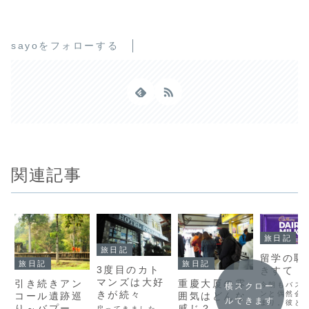
sayoをフォローする
関連記事
旅日記
旅日記
留学の恥
旅日記
旅日記
3度目のカト
きすて
マンズは大好
引き続きアン
重慶大厦の雰
今朝もバス
横スクロー
きが続々
ンと偶然会
コール遺跡巡
囲気はどんな
ルできます
まり。彼と
り～バプーオ
感じ？
戻ってきました