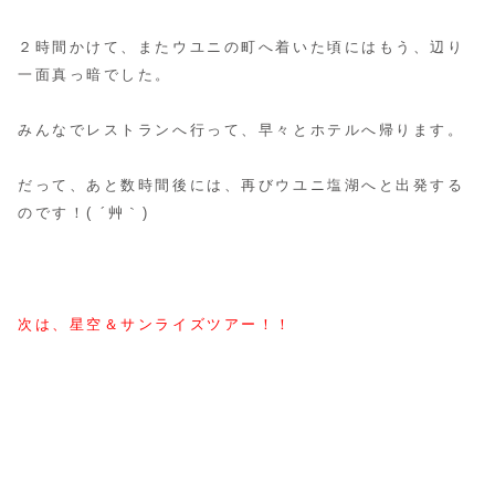
２時間かけて、またウユニの町へ着いた頃にはもう、辺り
一面真っ暗でした。
みんなでレストランへ行って、早々とホテルへ帰ります。
だって、あと数時間後には、再びウユニ塩湖へと出発する
のです！( ´艸｀)
次は、星空＆サンライズツアー！！