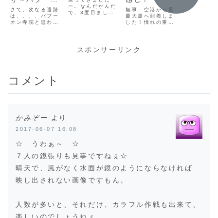
っとうによ
ー。なんだかんだ
ン
けど、朝一
さて。次なる遺跡
無事、空港から重
で、3度目まして
ウンタウン
は、、、、パプー
慶大厦へ到着しま
のカトマンズ。ポ
くのは、久
オン寺院と思われ
した！憧れの重慶
カラを出発したバ
です。でも
ます。ここも引き
大厦です。ずーっ
スは、カトマンズ
は別の学校
続き、スメール山
とここに来てみた
から乗った場所と
で、バスを
を象徴する寺院だ
かったー。出発前
同じ場所に停まり
らバイバイ
そうで、シヴァ女
の記事にも書いた
スポンサーリンク
ました。1つ手前
けど。ミン
神に捧げるために
通り、香港旅の
の停留所で降りて
に早めに行
建設された寺院だ
間、お世話になる
行ったスワラは、
りたいこと
ったそうです。
宿は、重慶大厦で
「このバスの最終
とのこと。
(adsbygoogle =
す。重慶大厦と
到着場所は、タメ
コメント
ミンって優
window.adsbyg
は、なんぞや？
ルから歩いて5分
からなぁ。
oogle || [])....
だから、タクシー
は...
かみぞー
より:
2017-06-07 16:08
☆ うわぁ～ ☆
７人の鏡張りも見事ですねぇ☆
晴天で、風がなく水面が鏡のようにならなければ
映し出されない画像ですもん。
人数が多いと、それだけ、カラフル作戦も出来て、
楽しいのでしょうねぇ。