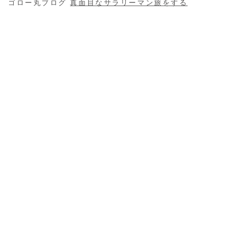
ゴロー丸ブログ
真面目なサラリーマン旅をする