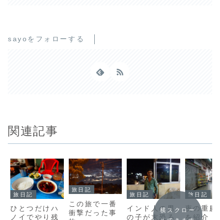
sayoをフォローする
関連記事
旅日記
旅日記
旅日記
旅日記
この旅で一番
ひとつだけハ
インド人の男
夜の重慶
横スクロー
衝撃だった事
ノイでやり残
の子が末恐ろ
を紹介