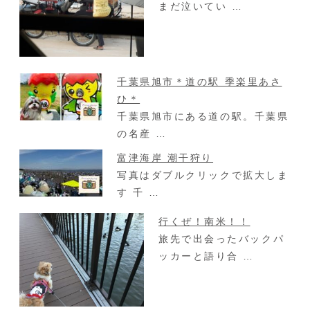
まだ泣いてい …
千葉県旭市＊道の駅 季楽里あさ
ひ＊
千葉県旭市にある道の駅。千葉県
の名産 …
富津海岸 潮干狩り
写真はダブルクリックで拡大しま
す 千 …
行くぜ！南米！！
旅先で出会ったバックパ
ッカーと語り合 …