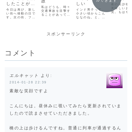
ルできます
故
したことがあ
しい
夜の尖沙咀
私はどうも、時々
った
美味しいお
今日は再び、新し
インド男子って、
交通事故を目撃す
見。もはや
い街へ移動の日で
小さい頃からこん
ることがあって、
過ぎです。
す。次の街、フエ
ななのね。と、若
それまた海外でも
コミュニケ
へと夜行バスを待
干ひいた出来事あ
しかりで、その後
ンについて
ちます。ハノイ、
り。さて。すっか
は、寝込んでしま
会話もあり
満喫したなー。
り、ツアー営業が
うのです。。。
て、夜の重
Hanoi Hostelの
しつこくなってし
スポンサーリンク
(adsbygoogle =
の雰囲気を
ドミトリーも、使
まったリクシャー
window.adsbyg
ます。
えるシャワーとト
のお兄さんに必死
oogle ||
イレが各１しかな
で断り、到着した
[]).push({});ひと
いってことをのぞ
のは、アーグラー
まず、元気にプエ
コメント
けば、結構快適で
でお世話になる
ルトイグア...
した。ありがと
宿、HOTEL
ー。さて。久しぶ
SIDHARTHAで
りに、色ん...
す。
エルキャット
より:
2014-01-28 22:39
素敵な笑顔ですよ
こんにちは。昼休みに覗いてみたら更新されていま
したので読まさせていただきました。
橋の上は歩けるんですね。普通に列車が通過するん