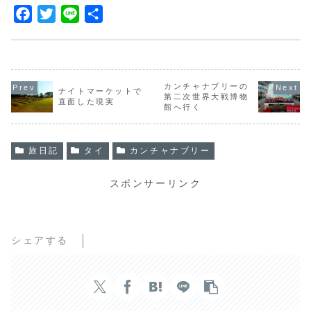
F
T
L
共
a
w
i
有
c
i
n
e
t
e
b
t
カンチャナブリーの
ナイトマーケットで
第二次世界大戦博物
直面した現実
o
e
館へ行く
o
r
k
旅日記
タイ
カンチャナブリー
スポンサーリンク
シェアする