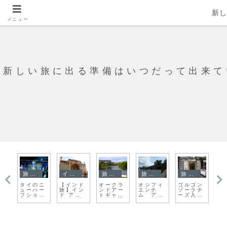
新
メニュー
新しい旅に出る準備はいつだって出来て
旅日記
旅日記
旅日記
旅日記
旅日記
オーストリア
ルゴン
最後の一
I’m a
香港旅、
嗇色園黃
ウィーン
ーラチ
日も小さ
Fighter
最初の小
大仙廟で
の拷問博
ズ入り
な奇跡が
さなハプ
お参りを
物館 拷
イスと
たくさん
ニング
してみよ
問の歴史
空のブ
でした。
う
ペスト