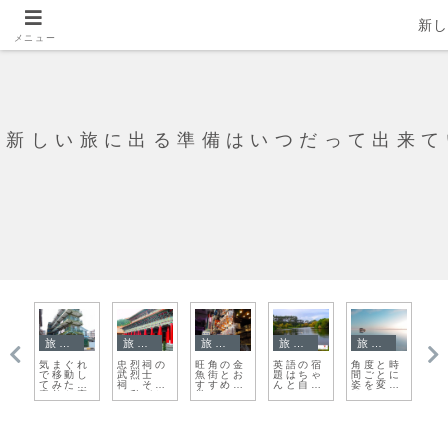
新
メニュー
新しい旅に出る準備はいつだって出来て
旅日記
旅日記
旅日記
旅日記
旅日記
の
気まぐれ
忠烈祠の
旺角の金
英語の宿
角度と時
嘘
、
で移動し
武烈士
魚街とお
題はちゃ
間ごとに
だ
エ
てみたら
祠 そし
すすめ食
んと自分
姿を変え
付
区
素敵な宿
て私がし
堂
で
るウユニ
に出会え
たこ
塩湖の鏡
た
と。。。
張り