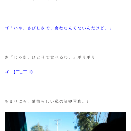
ゴ「いや。さびしさで、食欲なんてないんだけど。」
さ「じゃあ、ひとりで食べるわ。」ボリボリ
ゴ (￣_￣ i)
あまりにも、薄情らしい私の証拠写真。↓