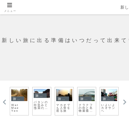
新
メニュー
新しい旅に出る準備はいつだって出来て
旅日記
旅日記
旅日記
旅日記
旅日記
よ
バラナシ
MAYAシ
マチュピ
チェンマ
ルアンパ
ボ
ン
のインド
ョッピン
チュへ向
イおさら
バーン名
を
人と最後
グセンタ
けて出
いの気持
物 托鉢
旅
まで喧嘩
ー
発！オリ
ち
に感動！
別
して、さ
ャンタイ
気
らばイン
タンボ駅
出
ド