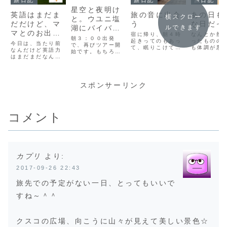
旅日記
旅日記
旅日記
星空と夜明け
英語はまだま
旅の音に出会
あの日も
横スクロー
と。ウユニ塩
だだけど、マ
う
な日だっ
ルできます
湖にバイバ
マとのお出か
宿に帰り、朝４時
なんとか熱
イ！
朝３：００出発
け
起きってのもあっ
ったものの
今日は、当たり前
で、再びツアー開
て、眠りこけてい
も体調が悪
なんだけど英語力
始です。もちろん
ました。そして、
出る胃腸炎
はまだまだなんだ
メンバーは一緒だ
夜出かけることに
がうっすら
なと思い知らされ
けど、実は、ラパ
しました。鏡を見
どうか、こ
る出来事あり、取
スを去る時に、同
てびっくり！！目
回復します
り返しのつかない
じ宿でちょっと話
が真っ赤になって
に。
事をしでかしそう
スポンサーリンク
をした２人と、こ
ました。寝る前に
(adsbygoo
になった日でし
こで再会できまし
コンタクトはずし
window.a
た。数日前、バス
た。彼女たちは、
た時は、なんとも
oogle ||
ルームで手を洗っ
別のツアーで、今
なかったのに。前
[]).push(
ていると、ちょっ
から初ウユニ。夜
コメント
回の長旅でも、チ
ぶりに鏡を
とほろ酔いのママ
明けから夜まで見
ェンマイで全くお
と、、、...
がやってきて、話
るそう。そして、
んなじ現象が起
しかけきました。
彼女たちのツアー
き...
でも、ほろ酔いで
の...
いつもよりも巻き
舌ヨーロッパ方言
カプリ
より:
のママの英語はい
つもよりもわから
2017-09-26 22:43
ず・・・そして、
私は最低人間にな
りそうに
旅先での予定がない一日、とってもいいで
すね～＾＾
クスコの広場、向こうに山々が見えて美しい景色☆