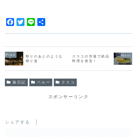
F
T
L
共
a
w
i
有
c
i
n
e
t
e
b
t
祭りのあとのような
クスコの市場で絶品
帰り道
料理を発見！
o
e
o
r
k
旅日記
ペルー
クスコ
スポンサーリンク
シェアする