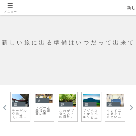
新
メニュー
新しい旅に出る準備はいつだって出来て
旅日記
旅日記
旅日記
旅日記
旅日記
二
ニュージ
ワット・
ベトナム
マカオで
可愛らし
ア
す
ーランド
ヤイチャ
ココナッ
も人骨を
いインド
ヴ
う
で食べる
イ・モン
ツキャン
巡る旅
人の男の
ヘ
ラーミョ
コンへ歩
ディー工
子達に出
ー
ン
いて行こ
場
会えたア
ッ
う
ーグラ
を
ー・フォ
ート駅