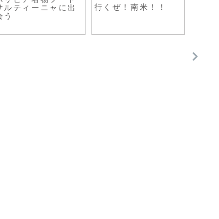
行くぜ！南米！！
歯の
サルティーニャに出
るネ
会う