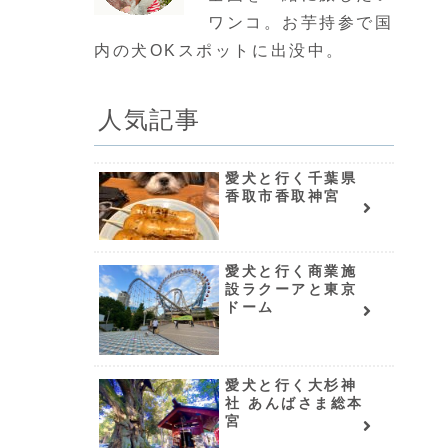
ワンコ。お芋持参で国
内の犬OKスポットに出没中。
人気記事
愛犬と行く千葉県
香取市香取神宮
愛犬と行く商業施
設ラクーアと東京
ドーム
愛犬と行く大杉神
社 あんばさま総本
宮