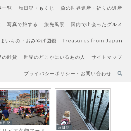
事一覧
旅日記・もくじ
負の世界遺産・祈りの遺産
旅
写真で旅する
旅先風景
国内で出会ったグルメ
いもの・おみやげ図鑑 Treasures from Japan
界の雑貨
世界のどこかにいるあの人
サイトマップ
プライバシーポリシー・お問い合わせ
旅日記
旅日記
旅日記
ボリビア名物フード