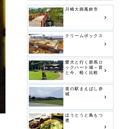
川崎大師風鈴市
クリームボックス
愛犬と行く群馬ロ
ックハート城～昔
と今、軽く比較
道の駅まえばし赤
城
ほうとうと鳥もつ
煮