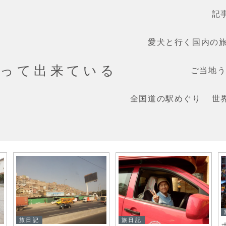
記
愛犬と行く国内の
だって出来ている
ご当地うま
全国道の駅めぐり
世
旅日記
旅日記