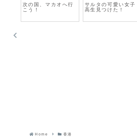
次の国、マカオへ行
サルタの可愛い女子
こう！
高生見つけた！
Home
香港