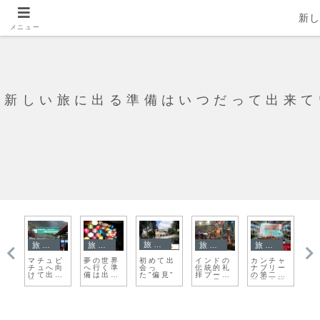
新
メニュー
新しい旅に出る準備はいつだって出来て
旅日記
旅日記
旅日記
旅日記
旅日記
初めて出
メ
マチュピ
夢の世界
インドの
カンチャ
南
会っ
ツ
チュへ向
へ行く準
伝統的礼
ナブリー
持
た”偏見”
始
けて出
備は出来
拝プージ
の第二次
こ
発！オリ
ています
ャを見る
世界大戦
ャンタイ
か？
博物館へ
タンボ駅
行く