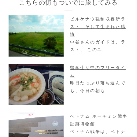
こちらの街もついでに旅してみる
ビルケナウ強制収容所ラ
スト そして生まれた感
情
中谷さんのガイドは、ラ
スト、 このユ …
留学生活中のフリータイ
ム
昨日たっぷり落ち込んで
も、今日の朝も …
ベトナム ホーチミン戦争
証跡博物館
ベトナム戦争は、ベトナ