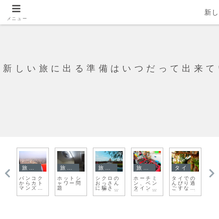
新
メニュー
新しい旅に出る準備はいつだって出来て
旅日記
旅日記
旅日記
旅日記
タイ
パ
バンコク
ホットシ
シクロの
ホーチミ
タイでの
オ
名
からカト
ャワー問
おっさん
ン、ベン
んびり過
エ
鉢
マンズ
題
に騙され
タイン市
ごすなら
ム
！
へ！
て気分最
場と中華
パーイが
シ
悪
街
おすすめ
ッ
収
３
壁