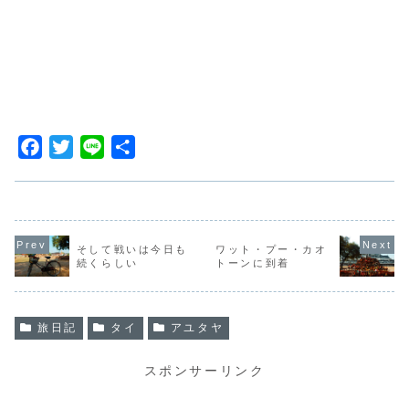
F
T
L
共
a
w
i
有
c
i
n
e
t
e
b
t
そして戦いは今日も
ワット・プー・カオ
続くらしい
トーンに到着
o
e
o
r
k
旅日記
タイ
アユタヤ
スポンサーリンク