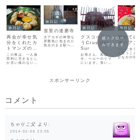
旅日記
旅日記
旅日記
旅日記
首里の達磨寺
再会が幸せ気
クスコへ向か
初めての
大アカギの神聖な
横スクロー
雰囲気に包まれた
分をくれたカ
うCrus del
ボジアご
ルできます
気分のまま駅へと
トマンズの夜
Sur
ついに女子
向かいました。や
のはじまり
と言うこと
っぱり花が咲いて
この夜は、一人旅
お母さん、私は
かなかの喧
いるだけで様にな
冥利に尽きるとし
今、ペルーのリマ
り広げなが
る沖縄。今回は植
か言い様のない、
にいます。長いよ
なんとか宿
物園とか行かない
奇跡みたいな出会
うであっという間
しました。
けど、いつか行っ
いがいっぱいあっ
だった、この南米
お世話にな
てみたい。でも、
て、日本を思いき
旅も、いよいよ最
ンペンでの
こうして歩道脇の
って飛び出して良
後の国となりまし
スポンサーリンク
はこちら。P
草花だけでもすで
かったなと、いき
た。正直、ものす
Tna Gues
に植物園みたい
なり幸せに思える
っごくまだまだ足
house レ
で、興味津々で面
出来事に会えた夜
りないって思うく
ンになって
白いんですけど。
でした。今日は夕
らい、南米の居心
コメント
奥に受付が
首...
飯何にしよう？と
地が最高過ぎて、
す。東南ア
いうか、どこで食
足を踏み入れない
は、こ...
べよう。とタメル
方がいいかなって
の中心部を適当
思ってた、あの国
に...
も...
ちゃりこ父
より:
2014-02-06 23:05