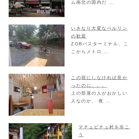
ム南北の国内だ …
いきなり大変なベルリン
の歓迎
ZOBバスターミナル、こ
こからメトロ …
この宿にしなければ良か
ったのに。。。
上の部屋の人がおかしい
人なのか、 夜 …
マチュピチュ村を歩こ
う