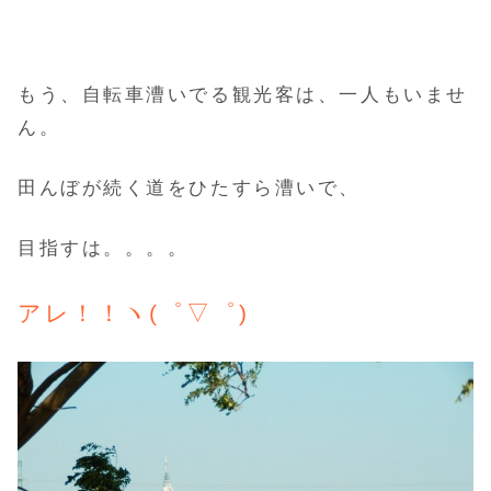
もう、自転車漕いでる観光客は、一人もいませ
ん。
田んぼが続く道をひたすら漕いで、
目指すは。。。。
アレ！！ヽ(゜▽゜)