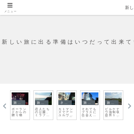
新
メニュー
新しい旅に出る準備はいつだって出来て
旅日記
旅日記
旅日記
旅日記
旅日記
ナ
オシフィ
タイ国境
プラハの
絶対おス
文武廟
い
収
エンチ
の町、チ
夜景は、
スメ！士
（マンモ
敵
１
ム アウ
ェンコー
おもちゃ
林夜市の
ーテンプ
て
向
シュヴィ
ン
箱
ちょっと
ル）って
Ｖ
車
ッツ強制
変わった
どこです
ド
収容所
マッサー
か？
３ 死の
ジ屋さん
壁