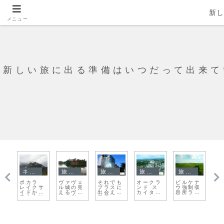
新
メニュー
新しい旅に出る準備はいつだって出来て
旅日記
旅日記
旅日記
旅日記
旅日記
ナ
ヴィクト
マチュピ
アメリカ
ただい
次の町へ
ワ
収
リア・パ
チュ探検
ンエアラ
ま！！ク
行こう。
プ
ス
ークと渣
インに乗
ラクフ
Student
オ
し
甸坊を歩
っていこ
Agency
に
れ
く
う
Busに乗
って