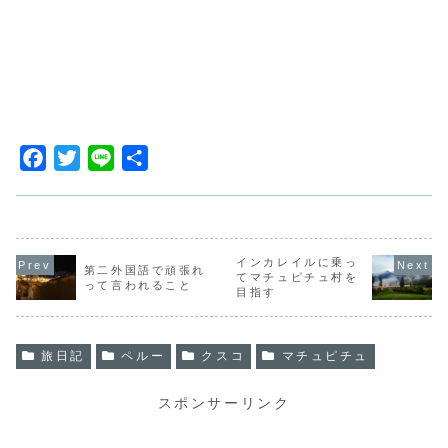
F
T
L
共
a
w
i
有
c
i
n
e
t
e
b
t
インカレイルに乗っ
第二外国語で頑張れ
てマチュピチュ村を
って言われること
o
e
目指す
o
r
k
旅日記
ペルー
クスコ
マチュピチュ
スポンサーリンク