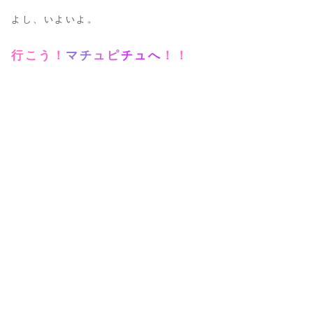
よし、いよいよ。
行こう！
マチ
ュピ
チュへ
！！