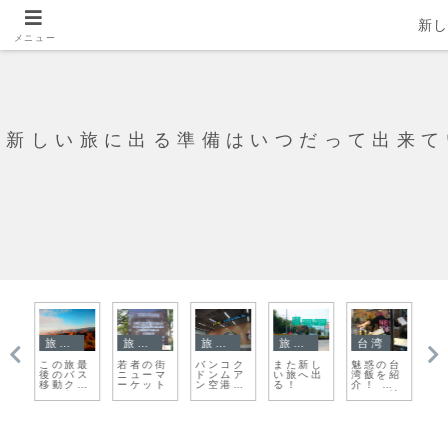
新
メニュー
新しい旅に出る準備はいつだって出来て
旅日記
旅日記
旅の準備
旅日記
台湾
青
この旅最
若者の街
バンコク
また新し
魅惑の台
平
ウ
後のバス
ニューマ
ドンムア
い旅へ出
湾飯を紹
発
と
移動クス
ーケット
ン空港で
る！
介！ ス
瑞
た
コからリ
のFree
イーツ編
散
マ
WiFiと旅
う
に出る時
のおすす
めアプリ