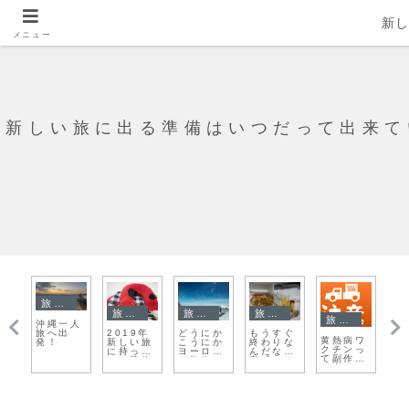
新
メニュー
新しい旅に出る準備はいつだって出来て
チェコ
旅日記
旅日記
旅日記
旅日記
【ヨーロ
マカオで
魔法にか
オークラ
ポカラへ
ク
ワ
ッパ旅】
も人骨を
けられた
ンドミュ
の出発
空
っ
チェコ
巡る旅
町ホイア
ージアム
裏切られ
こ
用
プラハの
ン
に行く
た朝
及
っ
街まとめ
タ
で