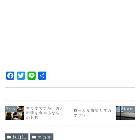
F
T
L
共
a
w
i
有
c
i
n
e
t
e
b
t
マカオでポルトガル
ローカル市場とマカ
料理を食べるならこ
オタワー
o
e
のお店
o
r
k
旅日記
マカオ