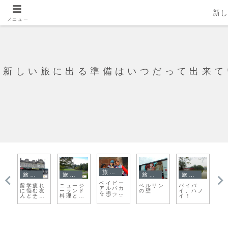
新
メニュー
新しい旅に出る準備はいつだって出来て
旅日記
旅日記
旅日記
旅日記
旅日記
ベイビー
の石
留学疲れ
ニュージ
ベルリン
バイバ
今
アルパカ
角の
に悩む友
ーランド
の壁
イ、ハノ
ィ
を抱っこ
人とチャ
料理とか
イ！
問
するとこ
イナ服
おやつと
で
うなる
か恋人と
か。なん
かごちゃ
ごちゃし
た日