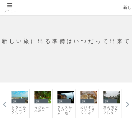
新
メニュー
新しい旅に出る準備はいつだって出来て
旅日記
旅日記
旅日記
旅日記
旅日記
ブ
オークラ
プノンペ
ニュージ
パーイの
こんな風
メ
ア
ンド ケ
ンの真ん
ーランド
ナイトマ
にして忠
の
を
リーター
中で大喧
料理とか
ーケット
烈祠へ行
生
人
ルトンズ
嘩するジ
おやつと
きまし
場
っ
水族館
ャパニー
か恋人と
た。
を
ズとタイ
か。なん
す
ワンレン
かごちゃ
ごちゃし
た日