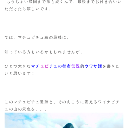
もうちょい帰国まで旅も続くんで、最後までお付き合いい
ただけたら嬉しいです。
では、マチュピチュ編の最後に、
知っている方もいるかもしれませんが、
ひとつ大きな
マチ
ュピ
チュ
の都
市
伝説
的
ウワサ話
を書きた
いと思います！
このマチュピチュ遺跡と、その向こうに聳えるワイナピチ
ュの山の景色を。。。