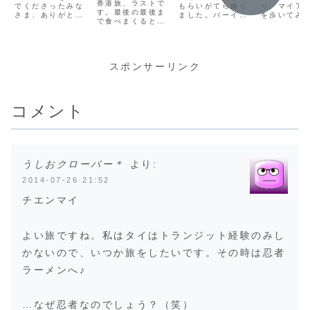
に合うの
香港旅、ラストで
でくださったみな
もらいがてら撮り
り、マイア
か！？
す。最後の最後ま
さま、ありがとう
ました。パーイの
を歩いてみ
で食べまくると言
ございました。ほ
山道には素敵な草
にしました
う香港旅でした
んっとうに日本の
花がたくさん咲い
アミブラリ
が、特に心の景色
片隅でひっそりと
ていたので、紹介
す！！いや
は何も変わらず、
始めたこのブログ
したいと思いま
リゾート地
風も吹かず波も立
でしたが、最後は
す。
～。
スポンサーリンク
たずという気持ち
あんなにもたくさ
(adsbygoogle =
(adsbygoo
で去ろうとした
んコメントやいい
window.adsbyg
window.a
ら、最後の最後に
ねをいただけて、
oogle ||
oogle ||
とんだハプニング
本当に本当に感激
[]).push({});こう
[]).push({
が待っていまし
コメント
でした。私が旅に
いう山に咲く草花
ちろんホテ
た。
出る前に、旅に出
って...
かは、基...
たくて出たくて
た...
うしおクローバー＊
より:
2014-07-26 21:52
チエンマイ
よい旅ですね。私はタイはトランジット経験のみし
かないので、いつか旅をしたいです。その時は忍者
ラーメンへ♪
…なぜ忍者なのでしょう？（笑）