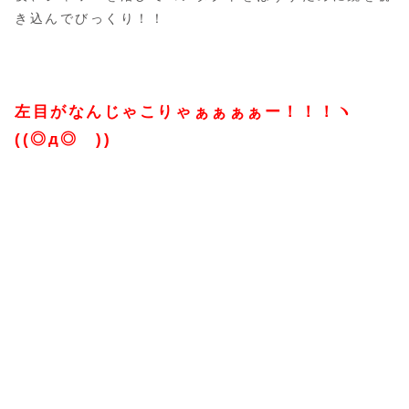
き込んでびっくり！！
左目がなんじゃこりゃぁぁぁぁー！！！ヽ
((◎д◎ ))ゝ