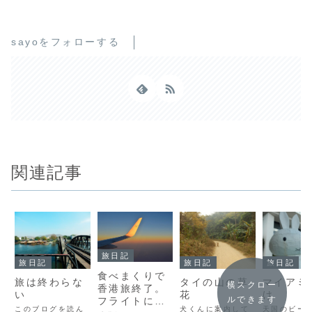
sayoをフォローする
関連記事
旅日記
旅日記
旅日記
旅日記
食べまくりで
旅は終わらな
タイの山の草
マイアミ
横スクロー
香港旅終了。
い
花
け
ルできます
フライトに間
このブログを読ん
犬くんに案内して
天国のビー