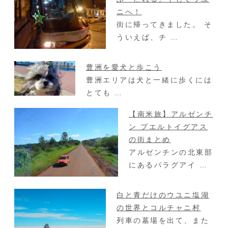
ニへ！
街に帰ってきました。 そ
ういえば、チ …
豊洲を愛犬と歩こう
豊洲エリアは犬と一緒に歩くには
とても …
【南米旅】アルゼンチ
ン プエルトイグアス
の街まとめ
アルゼンチンの北東部
にあるパラグアイ …
白と青だけのウユニ塩湖
の世界とコルチャニ村
列車の墓場を出て、また