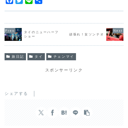
F
T
L
共
a
w
i
有
c
i
n
e
t
e
b
t
タイのニューハーフ
頑張れ！女ソンテオ
ショー
o
e
o
r
k
旅日記
タイ
チェンマイ
スポンサーリンク
シェアする