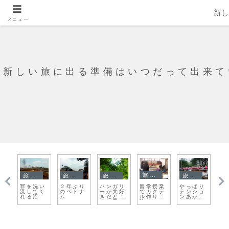
新
メニュー
新しい旅に出る準備はいつだって出来て
旅日記
旅日記
旅日記
旅日記
旅日記
旅
留学授業
い
２年ぶり
ハンガリ
やっぱり
最後まで
留学
でカクテ
く
のベトナ
ーが大好
テンショ
ビエンチ
だ始
ル作り体
ム
きだと思
ンあがる
ャ
たば
験
えた日
タイ！
ン。。。
なの
労困