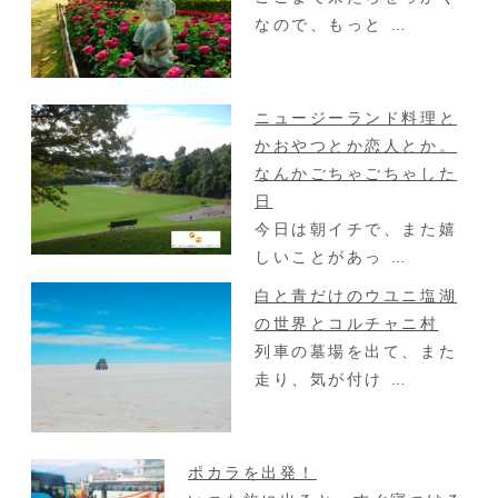
なので、もっと …
ニュージーランド料理と
かおやつとか恋人とか。
なんかごちゃごちゃした
日
今日は朝イチで、また嬉
しいことがあっ …
白と青だけのウユニ塩湖
の世界とコルチャニ村
列車の墓場を出て、また
走り、気が付け …
ポカラを出発！