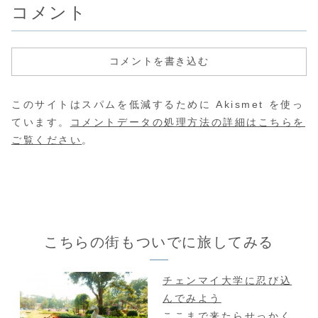
外観のお店です。
れています
も蒸かしたものに
てそれはいわゆる
コメント
メニューはいくつ
りで中には
出会えます。肉の
薄いお好み焼きだ
かありますが、や
名物でもあ
代わりに...
っ...
っぱりきびだんご
ゴがたっぷ
がとっても美味...
ゴロと入っ..
コメントを書き込む
このサイトはスパムを低減するために Akismet を使っ
ています。
コメントデータの処理方法の詳細はこちらを
ご覧ください
。
こちらの街もついでに旅してみる
チェンマイ大学に忍び込
んでみよう
ここまで来たらせっかく