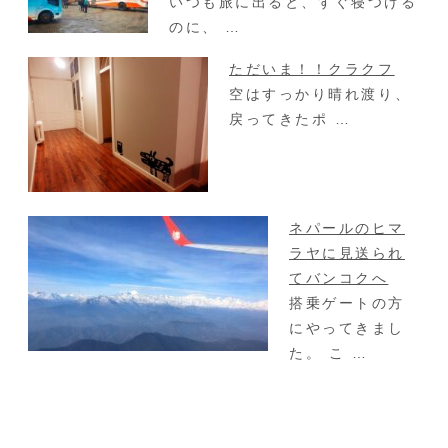
いつも旅に出ると、すぐ寝つける
のに、 …
ただいま！！クラクフ
空はすっかり晴れ渡り、
戻ってきたポ …
ネパールのヒマ
ラヤに見送られ
てバンコクへ
搭乗ゲートの方
にやってきまし
た。 こ …