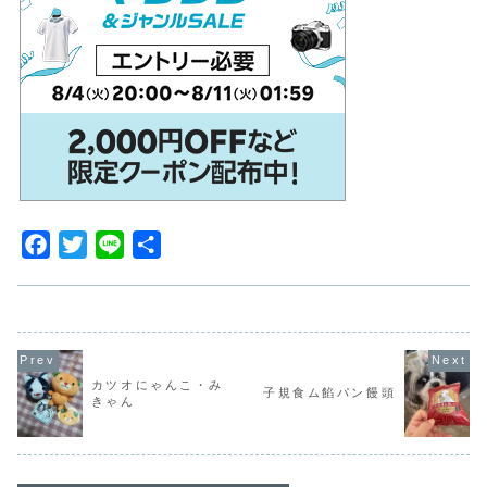
F
T
L
共
a
w
i
有
c
i
n
e
t
e
b
t
o
e
カツオにゃんこ・み
子規食ム餡パン饅頭
きゃん
o
r
k