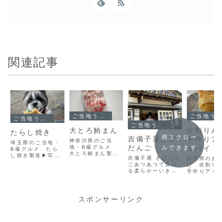
関連記事
ご当地うまいもの・おみやげ図鑑
ご当地うまいもの・おみやげ図鑑
ご当地うまいもの・おみやげ図鑑
ご当地うまいもの・おみやげ図鑑
大とろ鮪まん
吹割りん
たらし焼き
横スクロー
吉備子屋きび
手作りア
神奈川県のご当
埼玉県のご当地・
だんご
地・B級グルメ
ルパイ
ルできます
B級グルメ たら
大とろ鮪まん製造
し焼き製造▶写真
吉備子屋 きびだん
群馬県のお
▶写真は「三崎生
は「道の駅果樹公
ごあつあつで食べ
げ 吹割り
鮮ジャンボ市場」
園あしがくぼ」で
る柔らかーいきび
手作りアッ
さんで売られてい
売られているもの
だんご。写真はダ
イ製造▶Que
るもの価格
価格▶100円～ぺ
ブルクリックで拡
格▶1500
▶1250円三浦半
ったんこのお好み
大します都会のマ
名所、吹割
島のご当地グル
焼きクレープ的
ンションやビルの
アップルパ
スポンサーリンク
メ。いくつかの会
な。秩父の郷土料
建つ町並みの中に
みやげ。お
社から販売されて
理なんだそうで
遠くからでも目立
さんの伽羅
いるみたいです。
す。私の地元にも
つレトロな感じの
にあるお店
うらりマルシェで
似た感じのがあっ