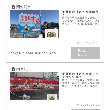
千葉県勝浦市＊勝浦朝市
＊
勝浦朝市千葉県勝浦市で開催され
ている朝市。規模は大きくないな
がらも、すぐそばにある勝浦漁港
や千葉県内でとれた新鮮な魚が買
えたり、同じく地元で採れた野菜
も売られています。そして名物勝
浦タンタンメンを始め...
2026.07.07
sayon-distantjourney.com
千葉県勝浦市＊勝浦ビッ
グひな祭り＊
勝浦ビッグひな祭り千葉県勝浦市
で毎年２月下旬～雛祭り時期に開
催されているイベント。遠見岬神
社の鳥居への６０段の階段にずら
りと並べられたひな人形は圧巻の
景色です。この神社以外にも街の
いたるところでひな人...
2026.04.22