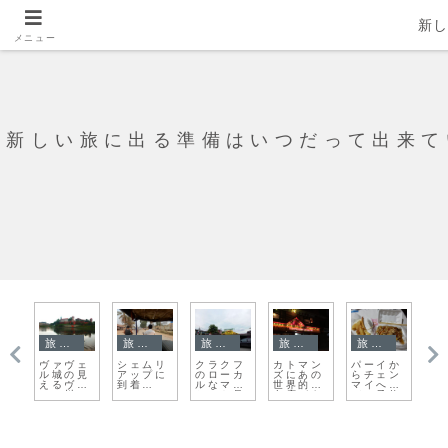
新
メニュー
新しい旅に出る準備はいつだって出来て
旅日記
旅日記
旅日記
旅日記
旅日記
マ
ヴァヴェ
シェムリ
クラクフ
カトマン
パーイか
V
市
ル城の見
アップに
のローカ
ズにあの
らチェン
と
えるヴィ
到着
ルなマー
世界的有
マイへの
激
スワ川で
ー！！！
ケット見
名店があ
バス予約
鳥あつめ
ですが、
つけ
った！
をした
すいませ
た！！
ん、また
喧嘩で
す。。。